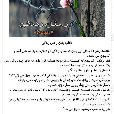
دانلود رمان ز مثل زندگی
خلاصه رمان :
داستان این رمان درباره ی زندگی دو دخترخاله به نام های آهو و
گلابتون می باشد…
آهو برعکس گلابتون که همیشه مرکز توجه همگان قرار دارد، به خاطر چند ویژگی مثل
رنگ موهاش زیاد مرکز توجه ها نیست و…
قسمتی از متن رمان ز مثل زندگی
ﻛﻨﺎر ﭘﻨﺠﺮه ی ﻋﻤﺮت ﻧﺸﺴﺘﻲ و ﺑﺮگ ﻫﺎی زرد زﻧﺪﮔﺎﻧﻲ ات را ﺑﻴﻬﻮده ورق ﻣﻲ زﻧﻲ!؟؟؟
ﺑﻴﻬﻮدﮔﻲ ﻫﺎﻳﺖ را ﺑﺒﻠﻊ، ﻧﺖ ﻫﺎی زﻧﺪﮔﻲ را ﺑﻨﻮﻳﺲ، ﻛﻨﺎر ﻫﻢ ردﻳﻒ ﻛﻦ، ﺑﻨﻮاز…
ز ﻣﺜﻞ زﻧﺪﮔﻲ، ز ﻣﺜﻞ زﻳﺒﺎ، زﻳﺒﺎﻳﻲ ﻣﺜﻞ روح، ﺟﺴﻢ…
ﻫـ ﻣﺜﻞ ﻫﺴﺖ. ﻫﻤﻴﺸﻪ ﻫﺴﺖ و ﻫﺴﺘﻨﺪ “ﺧﺪا ، ﺗﻮ ، او” د ﻣﺜﻞ دﻧﻴﺎ، د ﻣﺜﻞ دﻳﺪن،
ﺑﺒﻴﻦ: زﻧﺪﮔﻲ زﻳﺒﺎ ﻫﺴﺖ، اﮔﺮ زﻳﺒﺎ ﺑﺒﻴﻨﻴﻢ…
“ﺗﻨﻬﺎ ﻧﻴﺴﺖ آﻧﻜﻪ ﺗﺎرﻳﻜﻲ اﺗﺎﻗﺶ و ﭘﺮده ی ﺳﻴﺎه اﻓﻜﺎرش را در ﺣﺼﺎر ﻛﻠﻤﻪ ﺗﻨﻬﺎﻳﻲ ﻣﻲ
ﻛﺸﺪ، ﺧﺪا ﻫﻢ ﻫﺴﺖ.
ﻫﺮ روز ﺑﺎ ﻧﻘﺎب ﺧﻮرﺷﻴﺪ ﻃﻠﻮع ﻣﻲ ﻛﻨﺪ”