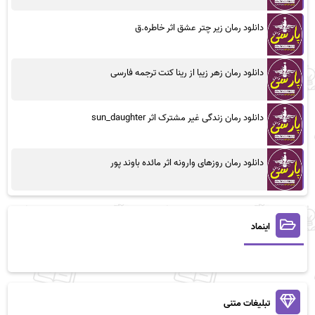
دانلود رمان زیر چتر عشق اثر خاطره.ق
دانلود رمان زهر زیبا از رینا کنت ترجمه فارسی
دانلود رمان زندگی غیر مشترک اثر sun_daughter
دانلود رمان روزهای وارونه اثر مائده باوند پور
اینماد
تبلیغات متنی