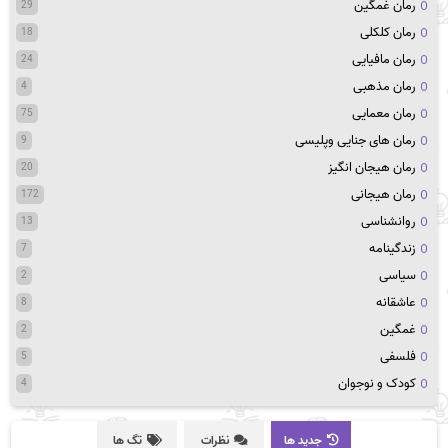
رمان غمگین
29
رمان کلکلی
18
رمان مافیایی
24
رمان مذهبی
4
رمان معمایی
75
رمان های جنایی وپلیسی
9
رمان هیجان انگیز
20
رمان هیجانی
172
روانشناسی
13
زندگینامه
7
سیاسی
2
عاشقانه
8
غمگین
2
فلسفی
5
کودک و نوجوان
4
جدید ها
نظرات
تگ ها