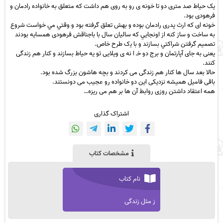
یک ﺣﻴﺎط ﺻﺪ ﻣﺘﺮی دو ﺗﺎ ﺧﻮﻧﻪ ی رو ﺑﻪ روی ﻫﻢ داﺷﺖ ﻛﻪ ﻣﺘﻌﻠﻖ ﺑﻪ ﺧﺎﻧﻮاده رادﻣﺎن و
ﻓﺮﻫﻮدی ﺑﻮد.
ﺧﻮﻧﻪ ای ﻛﻪ ارث ﭘﺪری رادﻣﺎن ﺑﻮده و ﺑﻬﺶ ﺗﻌﻠﻖ ﮔﺮﻓﺘﻪ ﺑﻮد و وﻗﺘﻲ ﻣﻲ ﺧﻮاﺳﺖ ﺷﺮوع
ﺑﻪ ﺳﺎﺧﺖ و ﺳﺎز ﻛﻨﻪ از اوﻧﺠﺎﻳﻲ ﻛﻪ ﺳﺎﻟﻴﺎن ﺳﺎل ﺑﺎ ﺑﺎﺟﻨﺎﻗﺶ ﻓﺮﻫﻮدی ﻫﻤﺴﺎﻳﻪ ﺑﻮدﻧﺪ
ﺗﺼﻤﻴﻢ ﮔﺮﻓﺘﻦ ﺷﺮاﻛﺘﻲ ﺑﺴﺎزﻧﺪ و ﺑﺎ ﻳک ﻃﺮح ﺧﺎص.
یعنی به جای آپارتمان و برج دو خـ ا نه ی ویلایی تو یه حیاط بسازند و کنار هم زندگی
کنند.
حالا بعد سال ها کنار هم زندگی می کردند و بچه هاشون بزرگ شده بود.
باقی فامیل همیشه نزدیکی این دو خانواده رو عجیب می دونستند.
همه اعتقاد داشتن روزی روابط آن ها بر هم می ریزه…
اشتراک گذاری
مشخصات کتاب
نام کتاب
ز مثل زندگی