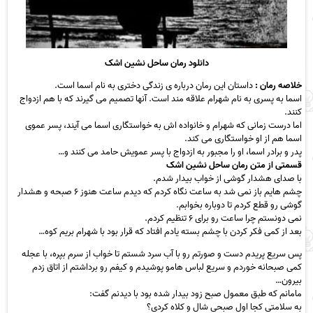
دانلود رمان ساحل نشین اشک
خلاصه رمان :
داستان این رمان درباره ی زندگی دختری به نام اسما است.
اسما به پسری به نام شهرام علاقه مند است. آنها تصمیم می گیرند که با هم ازدواج
کنند.
اما درست زمانی که شهرام و خانواده اش به خواستگاری اسما می آیند، پسر عموی
اسما هم از او خواستگاری می کند.
پدر و برادر اسما، او را مجبور به ازدواج با پسر عمویش حامد می کنند و…
قسمتی از متن رمان ساحل نشین اشک
با صدای هشدار گوشی از خواب بیدار شدم.
چشم هایم باز نمی شد به ساعت نگاه کردم که دیدم ساعت هنوز ۶ صبحه و هشدار
گوشی رو قطع کردم تا دوباره بخوابم.
نمی دونستم چرا ساعت رو برای ۶ تنظیم کردم.
بعد از کمی فکر کردن با چشم بسته یادم افتاد که قرار بود با شهرام بریم کوه…
پس سریع پریدم دست و صورتم رو با آب سرد شستم تا خواب از سرم بپره، با عجله
کمی صبحانه خوردم و سریع لباس هامو پوشیدم و کیفم رو برداشتم از اتاق زدم
بیرون…
مامانم که طبق معمول صبح زود بیدار شده بود با دیدنم گفت:
به سلامتی کجا اول صبحی شال و کلاه کردی؟