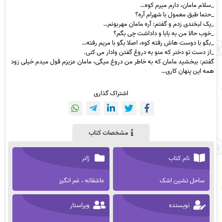
_سلام مامان، دارم میرم کوه…
_حتما طبق معمول با شهرام آره؟
_یک لبخندی زدم و گفتم: آره مامان مهربونم…
_خوب حالا من به بابا و داداشت چی بگم؟
_بگو با دوست هاش رفته کوه، اصلا بگو با مریم رفته…
_از دست تو دخنر که منو به دروغ گفتن وادار می کنی.
گفتم: ببخشید مامان که به خاطر من دروغ میگی، مامان عزیزم قول میدم خیلی زود
همه این پنهان کاری…
اشتراک گذاری
مشخصات کتاب
نام کتاب
ژانر
ساحل نشین اشک
عاشقانه ، غم انگیز
نویسنده
ویراستار