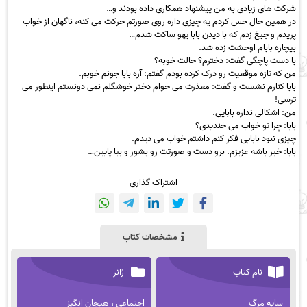
شرکت های زیادی به من پیشنهاد همکاری داده بودند و…
در همین حال حس کردم یه چیزی داره روی صورتم حرکت می کنه، ناگهان از خواب
پریدم و جیغ زدم که با دیدن بابا یهو ساکت شدم…
بیچاره بابام اوحشت زده شد.
با دست پاچگی گفت: دخترم؟ حالت خوبه؟
من که تازه موقعیت رو درک کرده بودم گفتم: آره بابا جونم خوبم.
بابا کنارم نشست و گفت: معذرت می خوام دختر خوشگلم نمی دونستم اینطور می
ترسی!
من: اشکالی نداره بابایی.
بابا: چرا تو خواب می خندیدی؟
چیزی نبود بابایی فکر کنم داشتم خواب می دیدم.
بابا: خیر باشه عزیزم. برو دست و صورتت رو بشور و بیا پایین…
اشتراک گذاری
مشخصات کتاب
نام کتاب
ژانر
سایه مرگ
اجتماعی ، هیجان انگیز