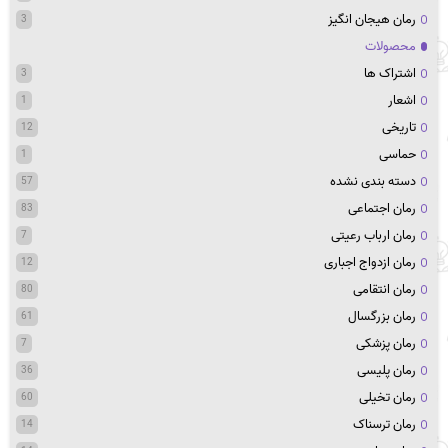
رمان هیجان انگیز
3
محصولات
اشتراک ها
3
اشعار
1
تاریخی
12
حماسی
1
دسته بندی نشده
57
رمان اجتماعی
83
رمان ارباب رعیتی
7
رمان ازدواج اجباری
12
رمان انتقامی
80
رمان بزرگسال
61
رمان پزشکی
7
رمان پلیسی
36
رمان تخیلی
60
رمان ترسناک
14