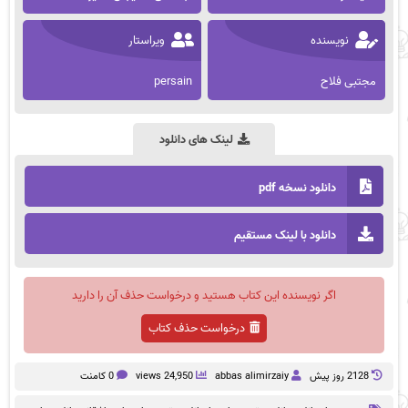
نویسنده
ویراستار
مجتبی فلاح
persain
لینک های دانلود
دانلود نسخه pdf
دانلود با لینک مستقیم
اگر نویسنده این کتاب هستید و درخواست حذف آن را دارید
درخواست حذف کتاب
2128 روز پيش
abbas alimirzaiy
24,950 views
0 کامنت