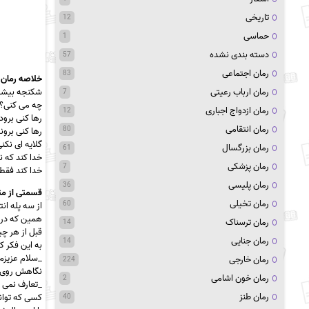
تاریخی
12
حماسی
1
دسته بندی نشده
57
رمان اجتماعی
83
خلاصه رمان 
رمان ارباب رعیتی
شکنجه بیشتر
7
چه می کنی؟ ا
رمان ازدواج اجباری
12
رها کنی برود
رمان انتقامی
80
رها کنی برون
گلایه ای نک
رمان بزرگسال
61
خدا کند که ن
رمان پزشکی
7
خدا کند فقط 
رمان پلیسی
36
قسمتی از م
رمان تخیلی
60
از سه پله ان
همین که در ر
رمان ترسناک
14
قبل از هر چی
رمان جنایی
14
به این فکر 
_سلام عزیزم،
رمان خارجی
224
نگاهش روی ل
رمان خون اشامی
2
_تعارف نمی ک
رمان طنز
کسی که توانس
40