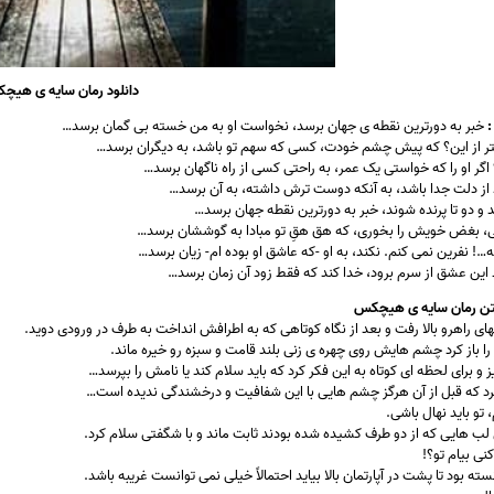
دانلود رمان سایه ی هیچ
:
خبر به دورترین نقطه ی جهان برسد، نخواست او به من خسته بی گمان برسد…
 از این؟ که پیش چشم خودت، کسی که سهم تو باشد، به دیگران برسد…
گر او را که خواستی یک عمر، به راحتی کسی از راه ناگهان برسد…
 از دلت جدا باشد، به آنکه دوست ترش داشته، به آن برسد…
د و دو تا پرنده شوند، خبر به دورترین نقطه جهان برسد…
نی، بغض خویش را بخوری، که هق هقِ تو مبادا به گوششان برسد…
ه…! نفرین نمی کنم. نکند، به او -که عاشق او بوده ام- زیان برسد…
این عشق از سرم برود، خدا کند که فقط زود آن زمان برسد…
تن رمان سایه ی هیچکس
تهای راهرو بالا رفت و بعد از نگاه کوتاهی که به اطرافش انداخت به طرف در ورودی دوید.
ا باز کرد چشم هایش روی چهره ی زنی بلند قامت و سبزه رو خیره ماند.
ز و برای لحظه ای کوتاه به این فکر کرد که باید سلام کند یا نامش را بپرسد…
کرد که قبل از آن هرگز چشم هایی با این شفافیت و درخشندگی ندیده است…
 تو باید نهال باشی.
ب هایی که از دو طرف کشیده شده بودند ثابت ماند و با شگفتی سلام کرد.
نی بیام تو؟!
ته بود تا پشت در آپارتمان بالا بیاید احتمالاً خیلی نمی توانست غریبه باشد.