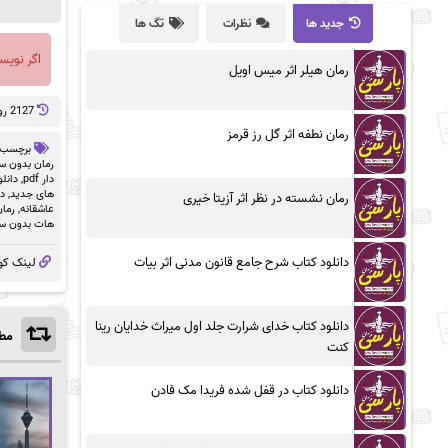
جدید ها
نظرات
تگ ها
اگر نویس
رمان هیلر اثر میس اویل
2127 روز پيش
رمان نطفه اثر گل رز قرمز
برچسب 
رمان بدون سان
دار pdf
,
دانلو
های جدید
,
دا
رمان نشسته در نظر اثر آزیتا خیری
عاشقانه
,
رمان
هات بدون سا
دانلود کتاب شرح جامع قانون مدنی اثر بیات
لینک کو
دانلود کتاب خدای شرارت جلد اول میراث خدایان رینا
مطا
کنت
دانلود کتاب در قفل شده فریدا مک فادن