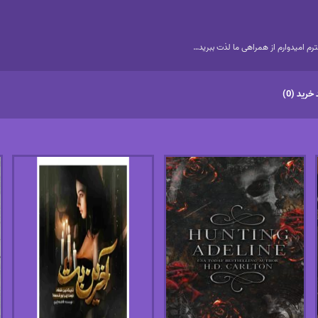
م امیدوارم از همراهی ما لذت ببرید…
خرید (0)