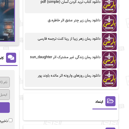
دانلود کتاب ترید کردن آسان (simple) pdf
دانلود رمان زیر چتر عشق اثر خاطره.ق
دانلود رمان زهر زیبا از رینا کنت ترجمه فارسی
دانلود رمان زندگی غیر مشترک اثر sun_daughter
کام
دانلود رمان روزهای وارونه اثر مائده باوند پور
اینماد
ذخیره 