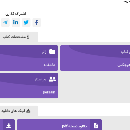
هال…
اشتراک گذاری
مشخصات کتاب
 کتاب
ژانر
 هیچکس
عاشقانه
ویراستار
persain
لینک های دانلود
دانلود نسخه pdf