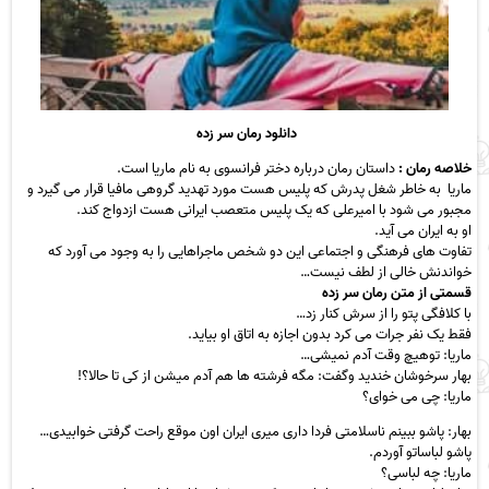
دانلود رمان سر زده
خلاصه‌ رمان :
داستان رمان درباره دختر فرانسوی به نام ماریا است.
ماریا به خاطر شغل پدرش که پلیس هست مورد تهدید گروهی مافیا قرار می گیرد و
مجبور می شود با امیرعلی که یک پلیس متعصب ایرانی هست ازدواج کند.
او به ایران می آید.
تفاوت های فرهنگی و اجتماعی این دو شخص ماجراهایی را به وجود می آورد که
خواندنش خالی از لطف نیست…
قسمتی از متن رمان سر زده
با کلافگی پتو را از سرش کنار زد…
فقط یک نفر جرات می کرد بدون اجازه به اتاق او بیاید.
ماریا: توهیچ وقت آدم نمیشی…
بهار سرخوشان خندید وگفت: مگه فرشته ها هم آدم میشن از کی تا حالا؟!
ماریا: چی می خوای؟
بهار: پاشو ببینم ناسلامتی فردا داری میری ایران اون موقع راحت گرفتی خوابیدی…
پاشو لباساتو آوردم.
ماریا: چه لباسی؟