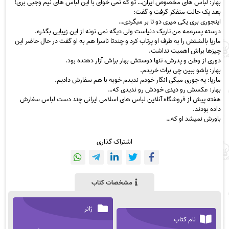
بهار: لباس های مخصوص ایران… تو که نمی خوای با این لباس های نیم وجبی بری!
بعد یک حالت متفکر گرفت و گفت:
اینجوری بری یکی میری دو تا بر میگردی…
درسته پسرعمه من تاریک دنیاست ولی دیگه نمی تونه از این زیبایی بگذره.
ماریا بالشتش را به طرف او پرتاب کرد و چندتا ناسزا هم به او گفت در حال حاضر این
چیزها براش اهمیت نداشت.
دوری از وطن و پدرش، تنها دوستش بهار براش آزار دهنده بود.
بهار: پاشو ببین چی برات خریدم.
ماریا: یه جوری میگی انگار خودم ندیدم خوبه با هم سفارش دادیم.
بهار: عکسش رو دیدی خودش رو ندیدی که…
هفته پیش از فروشگاه آنلاین لباس های اسلامی ایرانی چند دست لباس سفارش
داده بودند.
باورش نمیشد او که…
اشتراک گذاری
مشخصات کتاب
ژانر
نام کتاب