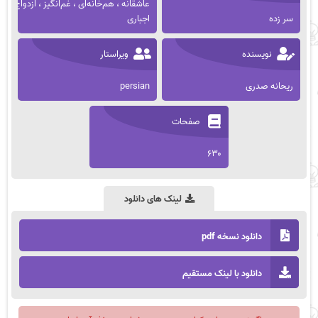
عاشقانه ، هم‌خانه‌ای ، غم‌انگیز ، ازدواج
سر زده
اجباری
نویسنده
ویراستار
ریحانه صدری
persian
صفحات
۶۳۰
لینک های دانلود
دانلود نسخه pdf
دانلود با لینک مستقیم