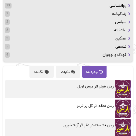
روانشناسی
13
زندگینامه
7
سیاسی
2
عاشقانه
8
غمگین
2
فلسفی
5
کودک و نوجوان
4
جدید ها
نظرات
تگ ها
رمان هیلر اثر میس اویل
رمان نطفه اثر گل رز قرمز
رمان نشسته در نظر اثر آزیتا خیری