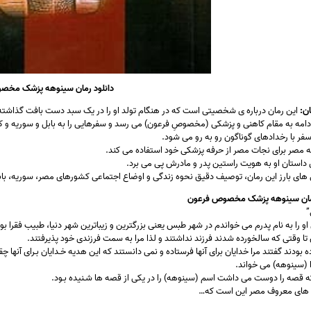
دانلود رمان سینوهه پزشک مخص
ن:
این رمان درباره ی شخصیتی است که در هنگام تولد او را در یک سبد دست بافت گذاشته و به 
امه به مقام کاهنی و پزشکی (مخصوصِ فرعون) می رسد و سفرهایی را به بابل و سوریه و کنار
فر با رخدادهای گوناگون رو به رو می شود.
ه مصر برای نجات مصر از حرفه پزشکی خود استفاده می کند.
 داستان او به هویت راستین پدر و مادرش پی می برد.
 های بارز این رمان، توصیف دقیق نحوه زندگی و اوضاع اجتماعی کشورهای مصر، سوریه، باب
مان سینوهه پزشک مخصوص فرعون
”
و را ﺑﻪ ﻧﺎم ﭘﺪرم ﻣﯽ ﺧﻮاﻧﺪم در ﺷﻬﺮ ﻃﺒﺲ ﯾﻌﻨﯽ بزرگترﯾﻦ و زﯾﺒﺎﺗﺮﯾﻦ ﺷﻬﺮ دنیا، ﻃﺒﯿﺐ ﻓﻘﺮا ﺑﻮ
 ﺗﺎ وﻗﺘﯽ ﮐﻪ ﺳﺎلخورده ﺷﺪﻧﺪ ﻓﺮزﻧﺪ ﻧﺪاﺷﺘﻨﺪ و ﻟﺬا ﻣﺮا ﺑﻪ ﺳﻤﺖ ﻓﺮزﻧﺪی ﺧﻮد ﭘﺬﯾﺮﻓﺘﻨﺪ.
ه ﺑﻮدﻧﺪ ﮔﻔﺘﻨﺪ ﻣﺮا ﺧﺪاﯾﺎن ﺑﺮای آﻧﻬﺎ ﻓﺮﺳﺘﺎده و ﻧﻤﯽ داﻧﺴﺘﻨﺪ ﮐﻪ اﯾﻦ ﻫﺪﯾﻪ ﺧـﺪاﯾﺎن ﺑـﺮای آﻧﻬﺎ 
ا (سینوهه) می خواﻧﺪ.
ﮐﻪ ﻗﺼﻪ را دوﺳﺖ ﻣﯽ داﺷﺖ اﺳﻢ (سینوهه) را در ﯾﮑﯽ از ﻗﺼﻪ ﻫﺎ ﺷـﻨﯿﺪه ﺑـﻮد.
 ﻫﺎی ﻣﻌﺮوف ﻣﺼﺮ اﯾﻦ اﺳﺖ که…