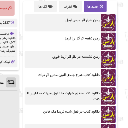
جدید ها
نظرات
تگ ها
اگر نویس
رمان هیلر اثر میس اویل
2127 روز پيش
برچسب 
رمان نطفه اثر گل رز قرمز
دانلود رمان 
pdf
,
دانلود ر
رمان جدید
,
ر
معروف
,
رمان
رمان نشسته در نظر اثر آزیتا خیری
لینک کو
دانلود کتاب شرح جامع قانون مدنی اثر بیات
مطا
دانلود کتاب خدای شرارت جلد اول میراث خدایان رینا
کنت
دانلود کتاب در قفل شده فریدا مک فادن