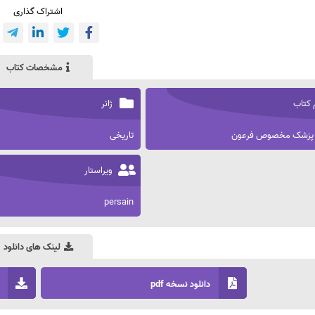
اشتراک گذاری
مشخصات کتاب
 کتاب
ژانر
 پزشک مخصوص فرعون
تاریخی
ویراستار
persain
لینک های دانلود
دانلود نسخه pdf