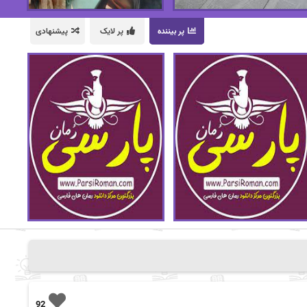
پر بیننده
پر لایک
پیشنهادی
92