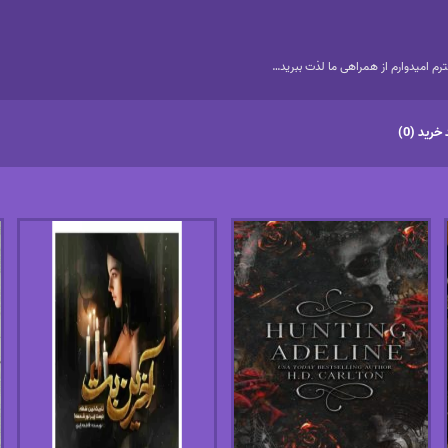
م امیدوارم از همراهی ما لذت ببرید…
خرید (0)