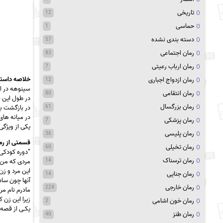
تاریخی
12
حماسی
1
دسته بندی نشده
57
رمان اجتماعی
83
رمان ارباب رعیتی
7
خلاصه داستا
رمان ازدواج اجباری
12
سینوهه در اد
رمان انتقامی
80
در طول این س
رمان بزرگسال
61
در بازگشت ب
در میانه های
رمان پزشکی
7
یکی از ویژگی
رمان پلیسی
36
قسمتی از ر
رمان تخیلی
60
“دوره ﮐﻮدﮐﯽ
رمان ترسناک
14
ﻣﺮدی ﮐﻪ ﻣﻦ ا
اﯾﻦ ﻣﺮد و زن
رمان جنایی
14
آﻧﻬﺎ ﭼﻮن ﺳﺎد
رمان خارجی
224
ﻣﺎدرم نام ﻣﺮ
زﯾﺮا اﯾﻦ زن 
رمان خون اشامی
2
ﯾﮑـﯽ از ﻗﺼﻪ
رمان طنز
40