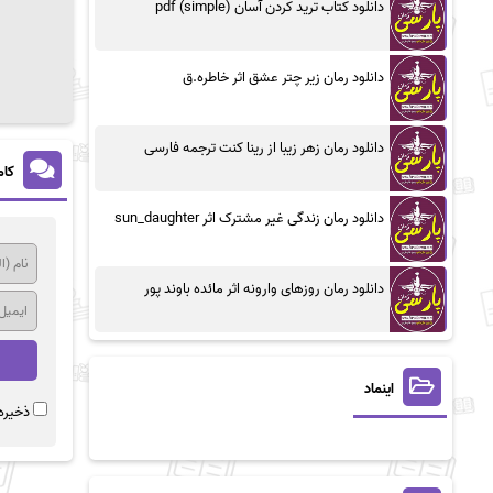
دانلود کتاب ترید کردن آسان (simple) pdf
دانلود رمان زیر چتر عشق اثر خاطره.ق
دانلود رمان زهر زیبا از رینا کنت ترجمه فارسی
کام
دانلود رمان زندگی غیر مشترک اثر sun_daughter
دانلود رمان روزهای وارونه اثر مائده باوند پور
اینماد
ذخیره 