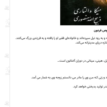
وص فرعون
رود نیل سپرده‌اند و خانواده‌ای فقیر او را یافته و به فرزندی بزرگ می‌کنند.
ه دریای مدیترانه می‌کند.
ل، هیتی، میتانی در دوران آخناتون است…
د و زﻧﯽ ﮐـﻪ ﻣـﻦ وی را ﻣﺎدر ﻣﯽ داﻧﺴﺘﻢ زوﺟﻪ وی ﺑﻪ ﺷﻤﺎر ﻣﯽ آﻣﺪ.
ﭼﻘﺪر ﺗﻮﻟﯿﺪ ﺑﺪﺑﺨﺘﯽ ﺧﻮاﻫﺪ ﮐﺮد.