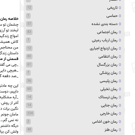
تاریخی
12
حماسی
1
خلاصه رمان 
دسته بندی نشده
چشمان تو سر
57
لبخند تو آرز
رمان اجتماعی
83
امواج زندگیم
رمان ارباب رعیتی
7
کاش همیشه ب
من محتاجم، م
رمان ازدواج اجباری
12
داستان زندگ
رمان انتقامی
80
قسمتی از مت
_چی می گفت
رمان بزرگسال
61
_هیچی دایی
رمان پزشکی
7
_صد دفعه گف
رمان پلیسی
36
این چه عادتی
رمان تخیلی
60
داییم، دوست
_آره مشکلیه،
رمان ترسناک
14
آخر از روش 
رمان جنایی
14
نگین برات دار
رمان خارجی
224
مامان جونم م
نه نمی گم… 
رمان خون اشامی
2
دیگه داشتم ک
رمان طنز
40
ولش کن بیای