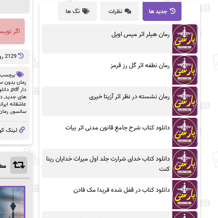
جدید ها
نظرات
تگ ها
اگر نویس
رمان هیلر اثر میس اویل
2129 روز پيش
رمان نطفه اثر گل رز قرمز
برچسب 
رمان بدون سان
دار pdf
,
دانلو
رمان نشسته در نظر اثر آزیتا خیری
های جدید
,
دا
عاشقانه ایران
سانسور
,
رمان
دانلود کتاب شرح جامع قانون مدنی اثر بیات
لینک کو
دانلود کتاب خدای شرارت جلد اول میراث خدایان رینا
مطا
کنت
دانلود کتاب در قفل شده فریدا مک فادن