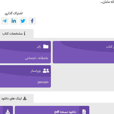
که مامان…
اشتراک گذاری
مشخصات کتاب
 کتاب
ژانر
عاشقانه ، اجتماعی
ویراستار
persain
لینک های دانلود
دانلود نسخه pdf