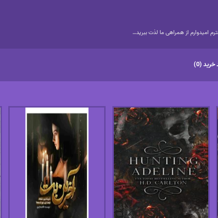
م امیدوارم از همراهی ما لذت ببرید…
خرید (0)