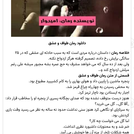
دانلود رمان طواف و عشق
خلاصه رمان :
داستان درباره مردی است که به سبب حادثه ای عشقی که در ۲۵
سالگی برایش رخ داده، تصمیم گرفته هرگز ازدواج نکنه.
ولی بعد از ده سال که می خواهد مشرف به حج عمره بشه مجبور میشه علی رغم
میلش ازدواج کند و…
قسمتی از متن رمان طواف و عشق
پنجره ماشین را پایین داد و هوای بهاری را به کام کشییید مطبوع بود.
به محض رسیدن به چهارراه چراغ قرمز شد.
اجبار به ایستادن بود ناچار ترمز کرد.
هنوز درست متوقف نشده بود که صدای بچگانه پسری از پنجره او را مخاطب قرار داد:
_آقا گل… گل می خرید؟
به سرتاپای او نگاهی کرد هنوز سنی نداشت حدود نه ساله به نظر می رسید وقت بازی
کردنش بود.
اما گل می خواست چه کار؟
خم شد و به محتویات داشبورد نظری انداخت.
همه شکلات تلخ، از مزه آن ها خوشش می آمد.