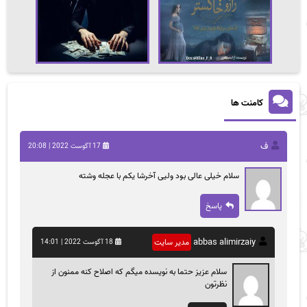
کامنت ها
ف
17 آگوست 2022 | 20:08
سلام خیلی عالی بود ولیی آخرشا یکم با عجله وشته
پاسخ
abbas alimirzaiy
مدیر سایت
18 آگوست 2022 | 14:01
سلام عزیز حتما به نویسده میگم که اصلاح کنه ممنون از
نظرتون