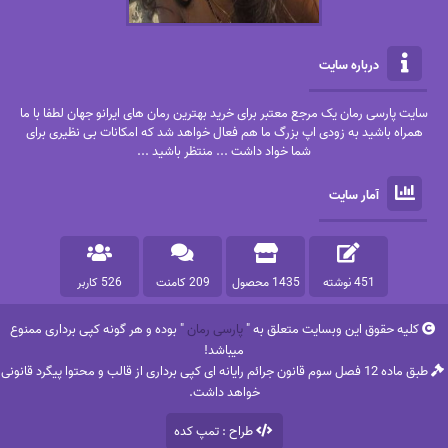
درباره سایت
سایت پارسی رمان یک مرجع معتبر برای خرید بهترین رمان های ایرانو جهان لطفا با ما
همراه باشید به زودی اپ بزرگ ما هم فعال خواهد شد که امکانات بی نظیری برای
شما خواد داشت ... منتظر باشید ...
آمار سایت
451 نوشته
1435 محصول
209 کامنت
526 کاربر
کلیه حقوق این وبسایت متعلق به "
پارسی رمان
" بوده و هر گونه کپی برداری ممنوع
میباشد!
طبق ماده 12 فصل سوم قانون جرائم رایانه ای کپی برداری از قالب و محتوا پیگرد قانونی
خواهد داشت.
طراح : تمپ کده