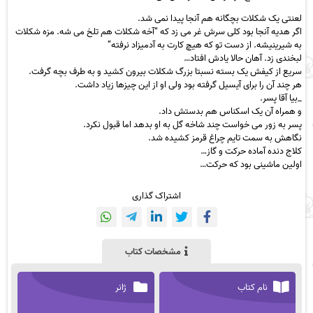
لعنتی یک شکلات بچگانه هم آنجا پیدا نمی شد.
اگر هدیه آنجا بود کلی سرش غر می زد که “آخه شکلات هم تلخ می شه. مزه شکلات
به شیرینیشه. از دست تو که هیچ کارت به آدمیزاد نرفته”
لبخندی زد. آهان حالا یادش افتاد…
سریع از کیفش یک بسته نسبتا بزرگ شکلات بیرون کشید و به طرف بچه گرفت.
هر چند آن را برای آیسیل گرفته بود ولی او از این چیزها زیاد داشت.
_بیا آقا پسر.
و همراه آن یک اسکناس هم بدستش داد.
پسر به زور می خواست چند شاخه گل به او بدهد اما قبول نکرد.
نگاهش به سمت تایم چراغ قرمز کشیده شد.
کلاج دنده آماده حرکت و گاز…
اولین ماشینی بود که حرکت…
اشتراک گذاری
مشخصات کتاب
نام کتاب
ژانر