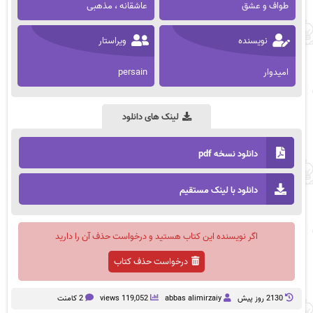
طواف و عشق
عاشقانه ، مذهبی
نویسنده
ویراستار
امیدوار
persain
لینک های دانلود
دانلود نسخه pdf
دانلود با لینک مستقیم
اگر نویسنده این کتاب هستید و درخواست حذف آن را دارید
درخواست حذف کتاب
2130 روز پيش
abbas alimirzaiy
119,052 views
2 کامنت