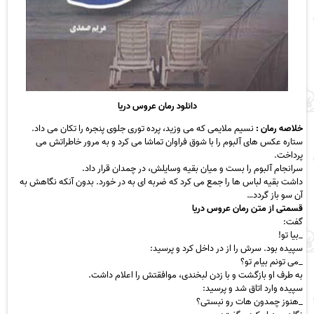
دانلود رمان عروس دریا
خلاصه رمان :
نسیم ملایمی که می وزید، پرده توری جلوی پنجره را تکان می داد.
ستاره عکس های آلبوم را با شوق فراوان تماشا می کرد و به مرور خاطراتش می
پرداخت.
سرانجام آلبوم را بست و میان بقیه وسایلش، در چمدان قرار داد.
داشت بقیه لباس ها را جمع می کرد که ضربه ای به در خورد. بدون آنکه نگاهش به
آن سو باز گردد…
قسمتی از متن رمان عروس دریا
گفت:
_بیا تو!
سپیده بود. سرش را از در داخل کرد و پرسید:
_می تونم بیام تو؟
به طرف او بازگشت و با زدن لبخندی، موافقتش را اعلام داشت.
سپیده وارد اتاق شد و پرسید:
_هنوز چمدون هات رو نبستی؟