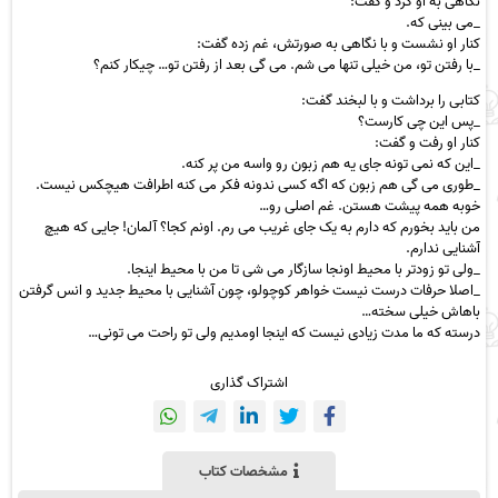
نگاهی به او کرد و گفت:
_می بینی که.
کنار او نشست و با نگاهی به صورتش، غم زده گفت:
_با رفتن تو، من خیلی تنها می شم. می گی بعد از رفتن تو… چیکار کنم؟
کتابی را برداشت و با لبخند گفت:
_پس این چی کارست؟
کنار او رفت و گفت:
_این که نمی تونه جای یه هم زبون رو واسه من پر کنه.
_طوری می گی هم زبون که اگه کسی ندونه فکر می کنه اطرافت هیچکس نیست.
خوبه همه پیشت هستن. غم اصلی رو…
من باید بخورم که دارم به یک جای غریب می رم. اونم کجا؟ آلمان! جایی که هیچ
آشنایی ندارم.
_ولی تو زودتر با محیط اونجا سازگار می شی تا من با محیط اینجا.
_اصلا حرفات درست نیست خواهر کوچولو، چون آشنایی با محیط جدید و انس گرفتن
باهاش خیلی سخته…
درسته که ما مدت زیادی نیست که اینجا اومدیم ولی تو راحت می تونی…
اشتراک گذاری
مشخصات کتاب