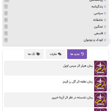
زندگینامه
7
سیاسی
2
عاشقانه
8
غمگین
2
فلسفی
5
کودک و نوجوان
4
جدید ها
نظرات
تگ ها
رمان هیلر اثر میس اویل
رمان نطفه اثر گل رز قرمز
رمان نشسته در نظر اثر آزیتا خیری