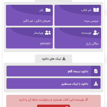
نام کتاب
ژانر
عروس مرده
هیجان انگیز ، غم انگیز
نویسنده
ویراستار
مژگان زارع
persain
لینک های دانلود
دانلود نسخه pdf
دانلود با لینک مستقیم
اگر نویسنده این کتاب هستید و درخواست حذف آن را دارید