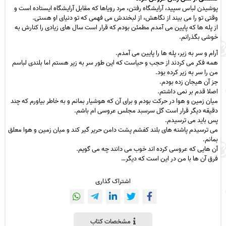
‫پوشیدن لباس سپید‪ ،‬آرایشگاه رفتن‪ ،‬مرد رویاها که مقابل آرایشگاه‬ ‫ایستاده است و
وقتی تو را می بیند از نگاهش‪ ،‬از لبخندش می فهمی که‬ ‫تو دنیای او هستی‪.
از پله ها که پایین می آمدم مطمئن بودم که قرار است سال های‬ ‫زیادی را کنارش به
خوشی بگذرانم‪.
آرام و سر به زیر‪ ،‬پله ها را پایین می‬ ‫آمدم‪.
همه فکر می کردند از حجب و حیاست که این طور سر به زیر‬ هستم اما بلندی لباسم
من را سر به زیر کرده بود‪.‬‬
جز آن هیجان زده بودم‪ .‬
اصلا قدم بر نمی داشتم‪ .‬
میان زمین و هوا در‬ ‫حرکت بودم و برای آن که هوشیار بمانم و به خاطر بیاورم که چند
دقیقه‬ ‫دیگر قرار است گل سرسبد مجلس عروسی ام باشم‪ .‬
پس باید می ترسیدم‪.‬‬
‫می ترسیدم پاشنه های بلند کفشم پشت دامن حریر گیر کند و میان زمین‬ ‫و هوا معلق
بمانم‪ .‬
آن هایی که عروسی کرده اند خوب می دانند چه می‬ گویم‪ .‬
فرق آن ها با من در این است که دیگر…
اشتراک گذاری
مشخصات کتاب