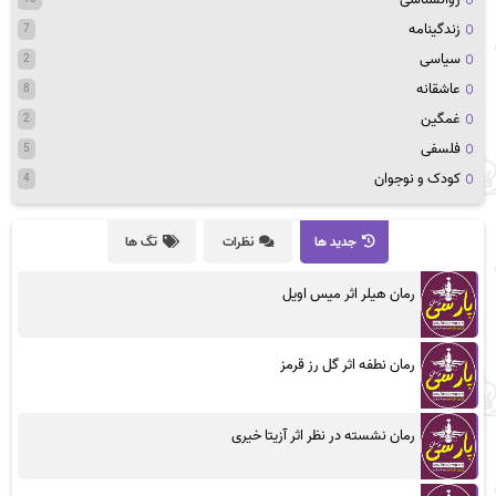
زندگینامه
7
سیاسی
2
عاشقانه
8
غمگین
2
فلسفی
5
کودک و نوجوان
4
جدید ها
نظرات
تگ ها
رمان هیلر اثر میس اویل
رمان نطفه اثر گل رز قرمز
رمان نشسته در نظر اثر آزیتا خیری