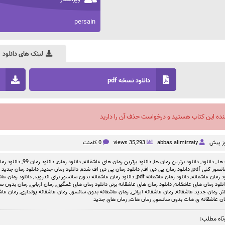
persain
لینک های دانلود
دانلود نسخه pdf
نده این کتاب هستید و درخواست حذف آن را دارید
abbas alimirzaiy
35,293 views
0 کامنت
ها:,
دانلود
,
دانلود برترین رمان ها
,
دانلود برترین رمان های عاشقانه
,
دانلود رمان
,
دانلود رمان 99
,
دانلود رمان بد
سور کنی pdf
,
دانلود رمان پی دی اف
,
دانلود رمان پی دی اف شده
,
دانلود رمان جدید
,
دانلود رمان جدید ص
د رمان عاشقانه
,
دانلود رمان عاشقانه pdf
,
دانلود رمان عاشقانه بدون سانسور برای اندروید
,
دانلود رمان عاشق
نلود رمان های عاشقانه
,
دانلود رمان های عاشقانه برتر
,
دانلود رمان های غمگین
,
رمان اربابی
,
رمان بدون س
نز
,
رمان جدید عاشقانه
,
رمان عاشقانه ایرانی
,
رمان عاشقانه بدون سانسور
,
رمان عاشقانه پولداری
,
رمان عاش
ان عاشقانه ی هات بدون سانسور
,
رمان هات
,
رمان های جدید
تاه مطلب: