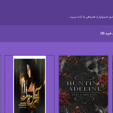
م امیدوارم از همراهی ما لذت ببرید…
خرید (0)