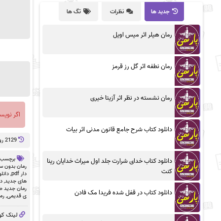
جدید ها
نظرات
تگ ها
رمان هیلر اثر میس اویل
رمان نطفه اثر گل رز قرمز
رمان نشسته در نظر اثر آزیتا خیری
اگر نویس
دانلود کتاب شرح جامع قانون مدنی اثر بیات
2129 روز پيش
برچسب 
دانلود کتاب خدای شرارت جلد اول میراث خدایان رینا
رمان بدون سان
کنت
دار pdf
,
دانلو
های جدید
,
دا
رمان جدید ط
دانلود کتاب در قفل شده فریدا مک فادن
ی قدیمی
,
رم
لینک کو