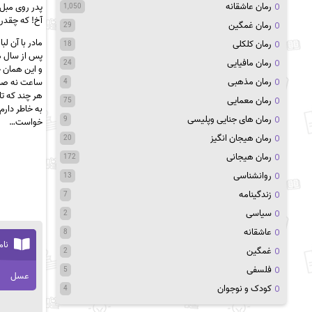
رمان عاشقانه
پدر روی مبل 
1,050
آخ! که چقدر
رمان غمگین
29
مادر با آن ل
رمان کلکلی
18
پس از سال ه
رمان مافیایی
24
و این همان 
رمان مذهبی
ساعت نه صبح 
4
هر چند که ت
رمان معمایی
75
به خاطر دارم
رمان های جنایی وپلیسی
9
خواست…
رمان هیجان انگیز
20
رمان هیجانی
172
روانشناسی
13
زندگینامه
7
سیاسی
2
عاشقانه
8
نام
غمگین
2
فلسفی
5
عسل
کودک و نوجوان
4