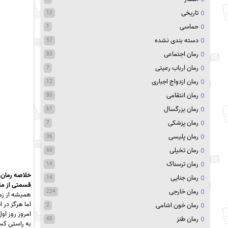
تاریخی
12
حماسی
1
دسته بندی نشده
57
رمان اجتماعی
83
رمان ارباب رعیتی
7
رمان ازدواج اجباری
12
رمان انتقامی
80
رمان بزرگسال
61
رمان پزشکی
7
رمان پلیسی
36
رمان تخیلی
60
رمان ترسناک
14
خلاصه رمان 
رمان جنایی
14
قسمتی از م
رمان خارجی
224
همیشه از زم
اما هرگز در 
رمان خون اشامی
2
امروز روز او
رمان طنز
40
به راستی کس