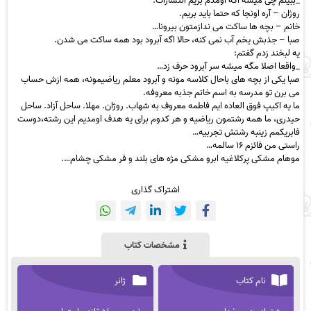
_ببینم چی میشه اگه اومدم بریم انتشارات.
روژان – آره اونجا که حتما باید بریم.
خانم – بچه ها ساکت می ندازمتون بیرونا…
صبا – جذبش یخم آب نمی کنه، حالا اگه آبرود بود همه ساکت می شدن.
یه لبخند زدم گفتم:
_واقعا اصلا مگه میشه سر آبرود حرف زد…
صبا یکی از بچه های باحال کلاسه مونه و آبرود معلم ریاضیمونه، همه ازش حساب
می برن تو مدرسه به اسم خانم جذبه معروفه.
ما یه اکیپ فوق العاده ایم فاطمه معروف به شهاب. روژان. مهلا. ساحل آزاد. ساحل
حیدری، ما همه رشتمون ریاضیه و هر کدوم برای یه هدف اومدیم این رشته،دوست
فابریکمم زینبه رشتش تجربیه…
راستی من فائزم ۱۶ سالمه…
موهام مشکی پرکلاغیه ابرو مشکی مژه های بلند و فر مشکی چشام….
اشتراک گذاری
مشخصات کتاب
نام کتاب
ژانر