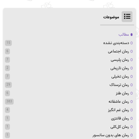
موضوعات
مطالب
دسته‌بندی نشده
15
رمان اجتماعی
6
رمان پلیسی
7
رمان تاریخی
2
رمان تخیلی
7
رمان ترسناک
29
رمان طنز
6
رمان عاشقانه
383
رمان غم انگیز
4
رمان فانتزی
1
رمان کل‌کلی
1
رمان های بدون سانسور
1