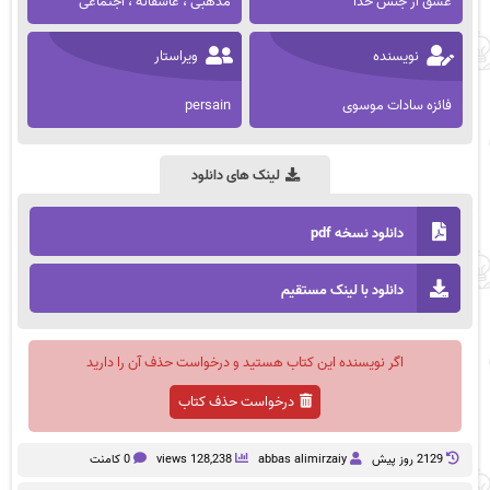
عشق از جنس خدا
مذهبی ، عاشقانه ، اجتماعی
نویسنده
ویراستار
فائزه سادات موسوی
persain
لینک های دانلود
دانلود نسخه pdf
دانلود با لینک مستقیم
اگر نویسنده این کتاب هستید و درخواست حذف آن را دارید
درخواست حذف کتاب
2129 روز پيش
abbas alimirzaiy
128,238 views
0 کامنت