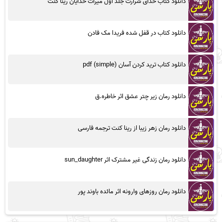
دانلود کتاب خدای شرارت جلد اول میراث خدایان رینا کنت
دانلود کتاب در قفل شده فریدا مک فادن
دانلود کتاب ترید کردن آسان (simple) pdf
دانلود رمان زیر چتر عشق اثر خاطره.ق
دانلود رمان زهر زیبا از رینا کنت ترجمه فارسی
دانلود رمان زندگی غیر مشترک اثر sun_daughter
دانلود رمان روزهای وارونه اثر مائده باوند پور