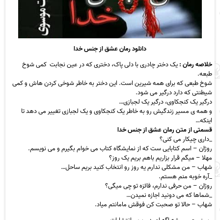
دانلود رمان عشق از جنس خدا
خلاصه رمان :
یک دختر چادری با دلی پاک، دختری که در عین نجابت کمی شوخ
طبعه.
شوخ طبعی که برای همه شیرین است. این دختر به خاطر شوخی کردن هاش و کمی
شیطنتی که دارد درگیر می شود.
درگیر یک کنجکاوی، درگیر یک لجبازی…
و همه ی مسیر زندگیش رو به خاطر یک کنجکاوی و یک لجبازی تغییر می دهد تا
اینکه…
قسمتی از متن رمان عشق از جنس خدا
_داری چیکار می کنی؟
روژان – اسم کتابایی ست که از نمایشگاه کتاب می خوام بگیرم و می نویسم.
مهلا – میگم قرار بزاریم باهم بریم یک روز؟
شهاب – من مشکلی ندارم یه روز رو انتخاب کنید بریم ساحل…
_آره خوبه منم هستم.
روژان – من حرفی ندارم، فائزه تو چی میگی؟
_شماها که می دونید اجازه نمیدن…
شهاب – حالا تو صحبت کن فوقش مامانتم میاد.