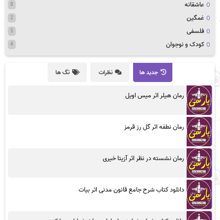
عاشقانه
8
غمگین
2
فلسفی
5
کودک و نوجوان
4
جدید ها
نظرات
تگ ها
رمان هیلر اثر میس اویل
رمان نطفه اثر گل رز قرمز
رمان نشسته در نظر اثر آزیتا خیری
دانلود کتاب شرح جامع قانون مدنی اثر بیات