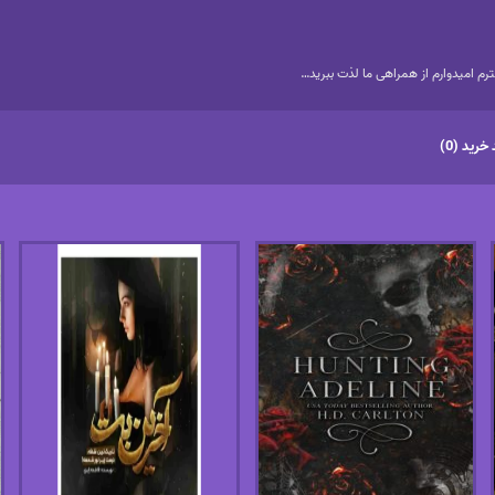
م امیدوارم از همراهی ما لذت ببرید…
خرید (0)