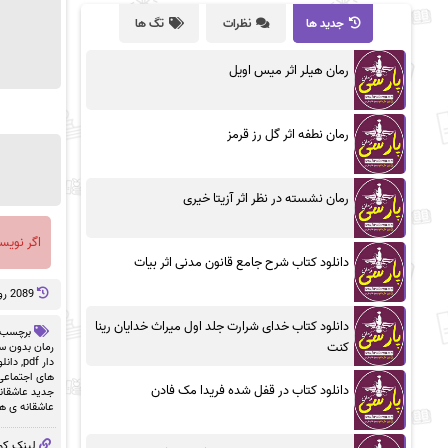
جدید ها
نظرات
تگ ها
رمان هیلر اثر میس اویل
رمان نطفه اثر گل رز قرمز
رمان نشسته در نظر اثر آزیتا خیری
اگر نویس
دانلود کتاب شرح جامع قانون مدنی اثر بیات
2089 روز پيش
دانلود کتاب خدای شرارت جلد اول میراث خدایان رینا
برچسب 
کنت
رمان بدون سان
دار pdf
,
دانلو
های اجتماعی
دانلود کتاب در قفل شده فریدا مک فادن
جدید عاشقان
عاشقانه ی ه
لینک کو