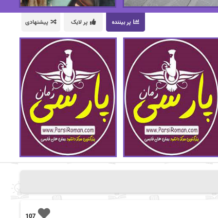
پر بیننده
پر لایک
پیشنهادی
107