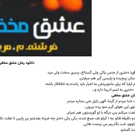
دانلود رمان عشق مخفی
ن:
دختری از جنس پاکی ولی گستاخ، پسری سخت ولی مرد.
ستان پیچیده و پلیسی گیر هم میفتن.
یلیا که برای ماموریتش به اجبار باید راننده یه خلافکار باشه.
دختری به اسم ادرینا داره و…
مان عشق مخفی
ووف خدا مردم از گرما، الهی زلیل شی ستاره مردم.
توی این هوای گرم منو برده بیرون.
خفت میکنم من دیگه با تو گورستون هم نمیام.
ع شده، یکی یکی دختر چه خبرته بعدشم بپر پایین تا نفلت نکردم.
ه باووو، خب بگذریم می بینمت هانی.
نمت گمشو.