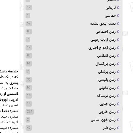
تاریخی
12
حماسی
1
دسته بندی نشده
57
رمان اجتماعی
83
رمان ارباب رعیتی
7
رمان ازدواج اجباری
12
رمان انتقامی
80
رمان بزرگسال
61
خلاصه داستا
رمان پزشکی
7
که در یک دا
رمان پلیسی
36
پسری به اسم ا
رمان تخیلی
خلافکاری که 
60
قسمتی از ر
رمان ترسناک
14
ادرینا :‬ او‬
رمان جنایی
14
‫نمیری دختر 
ستاره بخدا ‬
رمان خارجی
224
‫ستاره : ببند دو دقیقه فکو عه ۱ کیلو تف جم‬
رمان خون اشامی
2
‫ادرینا : خف‬
‫ستاره : نبی‬
رمان طنز
40