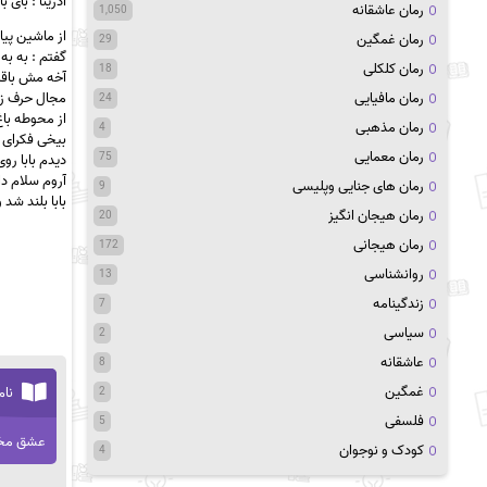
‫ادرینا : بای با‬
رمان عاشقانه
1,050
از ماشین پیا
رمان غمگین
29
گفتم : به ‬‬
رمان کلکلی
18
‫آخه مش باق‬
‫مجال حرف ‬
رمان مافیایی
24
‫از محوطه ‬‬
رمان مذهبی
4
‫بیخی فکرای ‬
رمان معمایی
75
‫دیدم بابا 
آروم سلام دا‬
رمان های جنایی وپلیسی
9
‫بابا بلند ش‬
رمان هیجان انگیز
20
رمان هیجانی
172
روانشناسی
13
زندگینامه
7
سیاسی
2
عاشقانه
8
غمگین
نام
2
فلسفی
5
عشق مخ
کودک و نوجوان
4