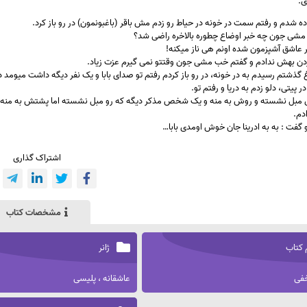
ی.
ده شدم و رفتم سمت در خونه در حیاط رو زدم مش باقر (باغبونمون) در رو باز کرد.
به مشی جون چه خبر اوضاع چطوره بالاخره راضی شد؟
ر عاشق آشپزمون شده اونم هی ناز میکنه!
زدن بهش ندادم و گفتم خب مشی جون وقتتو نمی گیرم عزت زیاد.
باغ گذشتم رسیدم به در خونه، در رو باز کردم رفتم تو صدای بابا و یک نفر دیگه داشت میوم
در پیتی، دلو زدم به دریا و رفتم تو.
روی مبل نشسته و روش به منه و یک شخص مذکر دیگه که رو مبل نشسته اما پشتش به منه و
دم.
د و گفت : به به ادرینا جان خوش اومدی بابا…
اشتراک گذاری
مشخصات کتاب
 کتاب
ژانر
فی
عاشقانه ، پلیسی