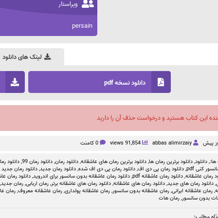
ویراستار
persain
لینک های دانلود
دانلود نسخه pdf
نده این کتاب هستید و درخواست حذف آن را دارید
abbas alimirzaiy
91,854 views
0 کامنت
ها:,
دانلود
,
دانلود برترین رمان ها
,
دانلود برترین رمان های عاشقانه
,
دانلود رمان
,
دانلود رمان 99
,
دانلود رمان بد
سور کنی pdf
,
دانلود رمان پی دی اف
,
دانلود رمان پی دی اف شده
,
دانلود رمان جدید
,
دانلود رمان جدید ص
د رمان عاشقانه
,
دانلود رمان عاشقانه pdf
,
دانلود رمان عاشقانه بدون سانسور برای اندروید
,
دانلود رمان عاشق
,
دانلود رمان های جدید
,
دانلود رمان های عاشقانه
,
دانلود رمان های عاشقانه برتر
,
رمان اربابی
,
رمان جدید
,
ه
,
رمان عاشقانه ایرانی
,
رمان عاشقانه بدون سانسور
,
رمان عاشقانه پولداری
,
رمان عاشقانه معروف
,
رمان عا
ات بدون سانسور
,
رمان هات
تاه مطلب: