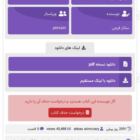
نویسنده
ویراستار
ساناز فرجی
persain
لینک های دانلود
دانلود نسخه pdf
دانلود با لینک مستقیم
اگر نویسنده این کتاب هستید و درخواست حذف آن را دارید
درخواست حذف کتاب
2091 روز پيش
abbas alimirzaiy
45,488 views
0 کامنت