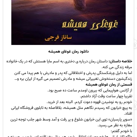
دانلود رمان غوغای همیشه
خلاصه داستان:
داستان رمان درباره ی دختری به اسم مایا هستش که در یک خانواده
مرفه زندگی می کنه.
اما به دلیل ورشکستگی پدرش و اختلافاتی که پدر و مادرش با هم پیدا می کنن
زندگیشون دستخوش تغییراتی میشه و مادرش تصمیم می گیره از ایران بره و…
قسمتی از رمان غوغای همیشه
از آژانس هواپیمایی که بیرون اومدم ساعت ده صبح بود.
تقریبا چهار ساعت وقت آزاد داشتم.
خودم رو به نوشیدن قهوه دعوت کردم. البته بعد از خرید.
به پیچ خیابون که رسیدم نگاهم مثل همیشه، بلافاصله به تابلوی فروشگاه ایرانی
افتاد.
«سوپر پارسیان» توی این خیابون شلوغ و پر رفت و آمد وسط شهر جلب توجه ترین
مغازه به نظر می رسید.
با خودم گفتم:
«اگه اکثر ایرانی ها خصوصیات اخلاقی شون هم مثل مغز اقتصادی شون بر جسته و