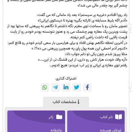
چشم گیر بود چقدر عالی می شد!»
یاد رویا افتادم «غریبه پر سیستم!» بعد یاد مامانی که می گفت:
«آدم اگه بلیط مسابقه ی کاراته بگیره بهتره تا دیسکوی ایرانی!»
تصویر مامان رو با سماجت توی مغزم نگه داشتم تا نگاهم به پیرهنی که مدتها بود از
پشت ویترین یک مغازه بهم چشمک می زد و هنوز نتونسته بودم خودم رو از بابت
قیمت بالایی که داشت راضی کنم نیفته.
در آخرین لحظه نگاهم بهش افتاد و برای هزارمین بار سعی کردم خودم رو قانع کنم:
«کدوم آدم احمقی این همه پول پای یه همچین پیرهنی می ده؟!.»
مثلا پیروز شدم چون یکی تو دلم جواب داد:
«آره والا، خودت هزار تاش رو داری، از این قشنگ تر، از این….»
رفتم توی مغازه ی ایرانی و زیر لب غریدم: هیچ کدوم…
اشتراک گذاری
مشخصات کتاب
نام کتاب
ژانر
غوغای همیشه
عاشقانه