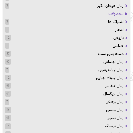
رمان هیجان انگیز
3
محصولات
اشتراک ها
3
اشعار
1
تاریخی
12
حماسی
1
دسته بندی نشده
57
رمان اجتماعی
83
رمان ارباب رعیتی
7
رمان ازدواج اجباری
12
رمان انتقامی
80
رمان بزرگسال
61
رمان پزشکی
7
رمان پلیسی
36
رمان تخیلی
60
رمان ترسناک
14