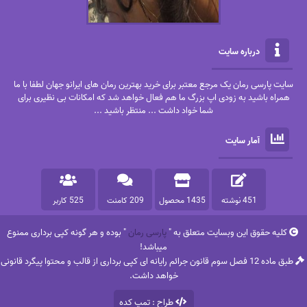
درباره سایت
سایت پارسی رمان یک مرجع معتبر برای خرید بهترین رمان های ایرانو جهان لطفا با ما
همراه باشید به زودی اپ بزرگ ما هم فعال خواهد شد که امکانات بی نظیری برای
شما خواد داشت ... منتظر باشید ...
آمار سایت
451 نوشته
1435 محصول
209 کامنت
525 کاربر
کلیه حقوق این وبسایت متعلق به "
پارسی رمان
" بوده و هر گونه کپی برداری ممنوع
میباشد!
طبق ماده 12 فصل سوم قانون جرائم رایانه ای کپی برداری از قالب و محتوا پیگرد قانونی
خواهد داشت.
طراح : تمپ کده