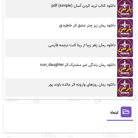
دانلود کتاب ترید کردن آسان (simple) pdf
دانلود رمان زیر چتر عشق اثر خاطره.ق
دانلود رمان زهر زیبا از رینا کنت ترجمه فارسی
دانلود رمان زندگی غیر مشترک اثر sun_daughter
دانلود رمان روزهای وارونه اثر مائده باوند پور
اینماد