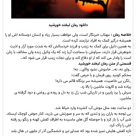
دانلود رمان لبخند خورشید
خلاصه رمان :
مهتاب خبرنگار است، ولی عواطف بسیار زیاد و انسان دوستانه اش او را
همیشه درگیر کمک به افراد نیازمند کرده است.
به همین دلیل برای کمک به زینب و فرزند خردسالش که به شدت مورد آزار و اذیت
شوهرش قرار دارند، سیاوش با سماجت آریا زند که یک وکیل زبده ولی مخالف با زنان
است را وادار می کند که از او دفاع کند و برای نجات زینب قرار می شود که…
قسمتی از متن رمان لبخند خورشید
_وای نه، نه… خاموش نشو، وااای… نه!
محکم کوبید روی فرمان و با حرص گفت:
_لگن بی خاصیت، همیشه سر بزنگاه قالم می ذاره!
پیاده شد و کاپوت ماشین را بالا زد.
سرش را برد پایین و در تاریکی شب زل زد به دل و روده ی روغنی و دود گرفته ی
ماشین.
دو ساعت بعد مثل موش آب کشیده وارد حیاط شد.
بی توجه به باران ریز و تندی که به سر و صورتش می بارید، کنار حوض کوچک ایستاد.
شیر آب را باز کرد و با حوصله گل های ماسیده به اطراف کفش کهنه و رنگو رو رفته
اش را پاک کرد.
تازه کفش هایش تمیز شده بود که صدای تیز و خشمگین آذر از جلوی در هال بلند