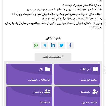
شد:
_دختر! مگه عقل تو سرت نیست؟
وقت دیگه ای نبود که زیر بارون وایسادی کفش هاتو برق می ندازی!
مهتاب مثل همیشه تبسمی گرم چاشنی حرف هایش کرد و با ملایمت جواب داد:
_سلام. چرا الکی حرص می خوری؟ تموم شد، اومدم.
جلوی در، کفش هایش را جفت کرد روی پادری ایستاد و پالتوی خیسش را به جا رختی
آویزان کرد…
اشتراک گذاری
مشخصات کتاب
نام کتاب
ژانر
لبخند خورشید
عاشقانه ، اجتماعی
نویسنده
ویراستار
عاطفه منجزی
persain