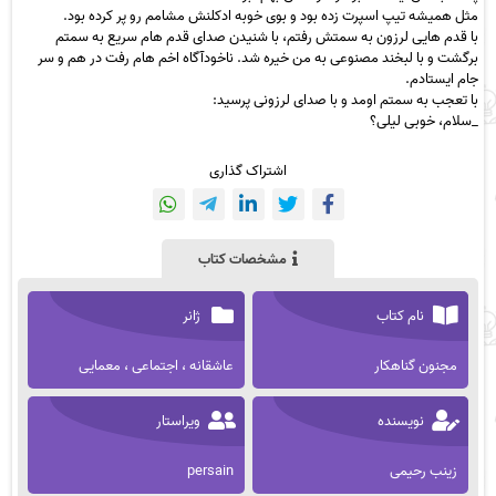
مثل همیشه تیپ اسپرت زده بود و بوی خوبه ادکلنش مشامم رو پر کرده بود.
با قدم هایی لرزون به سمتش رفتم، با شنیدن صدای قدم هام سریع به سمتم
برگشت و با لبخند مصنوعی به من خیره شد. ناخودآگاه اخم هام رفت در هم و سر
جام ایستادم.
با تعجب به سمتم اومد و با صدای لرزونی پرسید:
_سلام، خوبی لیلی؟
اشتراک گذاری
مشخصات کتاب
نام کتاب
ژانر
مجنون گناهکار
عاشقانه ، اجتماعی ، معمایی
نویسنده
ویراستار
زینب رحیمی
persain