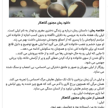
دانلود رمان مجنون گناهکار
خلاصه رمان :
داستان رمان درباره ی زندگی دختری مغرور و تودار به نام لیلی است.
لیلی یک هفته مانده به عروسی به دلایلی ناگفته و بدون کسب اجازه از خانواده اش
مراسم ازدواجش را با پسری که از اعماق وجودش دوستش داشت بهم می زند.
او مورد خشم و غضب خانواده اش قرار می گیرد اما لیلی هیچ توضیح و دلیل قانع
کننده ای برای خانواده اش ندارد و همچنان به سکوتش ادامه می دهد…
تا جایی که لیلی رو به حال خودش رها می کنند و از خانه بیرونش می کنند…
با آق شدن از سوی خانواده و ترک کردن صفای گرم و پر از آرامش خانه، وارد برزخی
جهنمی می شود.
روزگار از لیلی مهربان و صبور و عاشق دخترکی بی احساس، بی اعصاب و سنگ شده
می سازد.
و لیلی در آن زمان برزخین با تک تک سلول هایش مرگ احساس را تجربه می کند.
همان مرگی که همچون برزخ کاری با آدم می کند که هیچ چیز خنده به روی لبانش و
اشکی بر روی چشم هایش نیاورد و از انسان سنگی می سازد.
اما بازی سرنوشت لیلی رو…
قسمتی از متن رمان مجنون گناهکار
لیلی :
پشت به من ایستاده بود و حواسش بهم نبود.