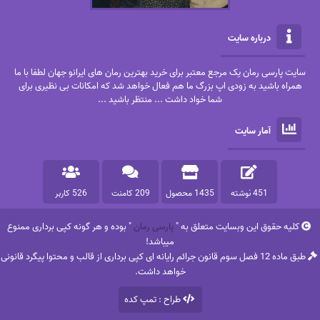
درباره سایت
سایت پارسی رمان یک مرجع معتبر برای خرید بهترین رمان های ایرانو جهان لطفا با ما
همراه باشید به زودی اپ بزرگ ما هم فعال خواهد شد که امکانات بی نظیری برای
شما خواد داشت ... منتظر باشید ...
آمار سایت
451 نوشته
1435 محصول
209 کامنت
526 کاربر
کلیه حقوق این وبسایت متعلق به "
پارسی رمان
" بوده و هر گونه کپی برداری ممنوع
میباشد!
طبق ماده 12 فصل سوم قانون جرائم رایانه ای کپی برداری از قالب و محتوا پیگرد قانونی
خواهد داشت.
طراح : تمپ کده