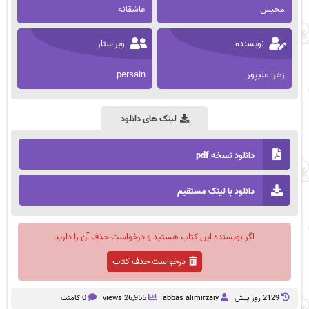
محبس
عاشقانه
نویسنده
ویراستار
زهرا علیپور
persain
لینک های دانلود
دانلود نسخه pdf
دانلود با لینک مستقیم
اگر نویسنده این کتاب هستید و درخواست حذف آن را دارید
درخواست حذف کتاب
2129 روز پيش
abbas alimirzaiy
26,955 views
0 کامنت