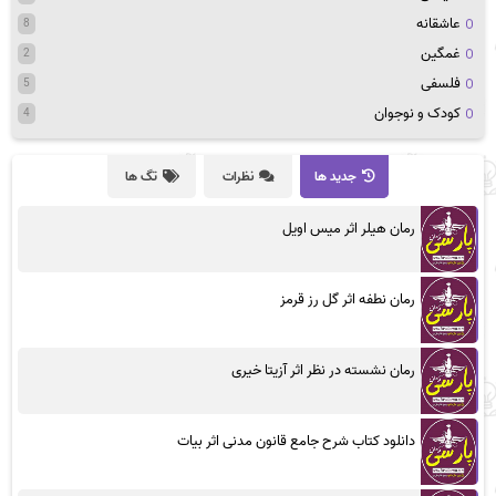
عاشقانه
8
غمگین
2
فلسفی
5
کودک و نوجوان
4
جدید ها
نظرات
تگ ها
رمان هیلر اثر میس اویل
رمان نطفه اثر گل رز قرمز
رمان نشسته در نظر اثر آزیتا خیری
دانلود کتاب شرح جامع قانون مدنی اثر بیات