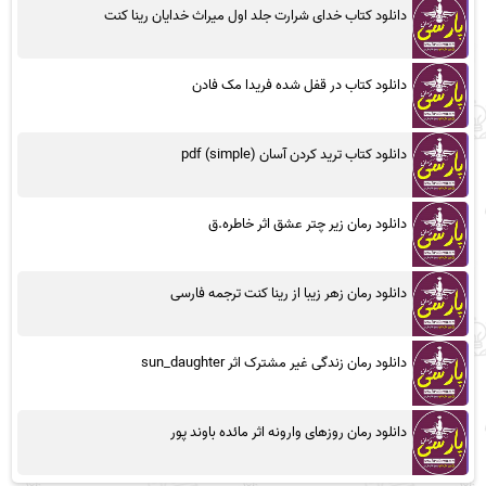
دانلود کتاب خدای شرارت جلد اول میراث خدایان رینا کنت
دانلود کتاب در قفل شده فریدا مک فادن
دانلود کتاب ترید کردن آسان (simple) pdf
دانلود رمان زیر چتر عشق اثر خاطره.ق
دانلود رمان زهر زیبا از رینا کنت ترجمه فارسی
دانلود رمان زندگی غیر مشترک اثر sun_daughter
دانلود رمان روزهای وارونه اثر مائده باوند پور