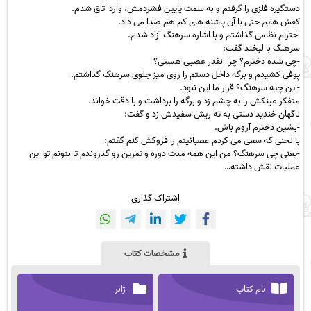
دستگیره فلزی را گرفتم و به سمت پایین فشردمش، وارد اتاق شدم.
کفش هایم حتی با آن پاشنه های کم هم صدا می داد.
احترام نظامی گذاشتم و با اشاره سرهنگ آزاد شدم.
سرهنگ با لبخند گفت:
-چی شده دخترم؟ چرا انقدر عصبی هستی؟
پوفی کشیدم و برگه داخل دستم را روی میز جلوی سرهنگ گذاشتم.
-این چیه سرهنگ؟ قرار ما این نبود.
متفکر عینکش را به چشم زد و برگه را برداشت و با دقت خواند.
ناگهان خندید دستی به ته ریش سفیدش زد و گفت:
-بشین دخترم آروم باش.
با لحنی که سعی می کردم عصبانیتم را فروکش کنم گفتم:
-یعنی چی سرهنگ؟ من این همه مدت دوره و تمرین رو گذروندم تا بتونم تو این
عملیات نقش داشته…
اشتراک گذاری
مشخصات کتاب
نام کتاب
ژانر