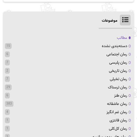
موضوعات
مطالب
دسته‌بندی نشده
15
رمان اجتماعی
6
رمان پلیسی
7
رمان تاریخی
2
رمان تخیلی
7
رمان ترسناک
29
رمان طنز
6
رمان عاشقانه
383
رمان غم انگیز
4
رمان فانتزی
1
رمان کل‌کلی
1
رمان های بدون سانسور
1