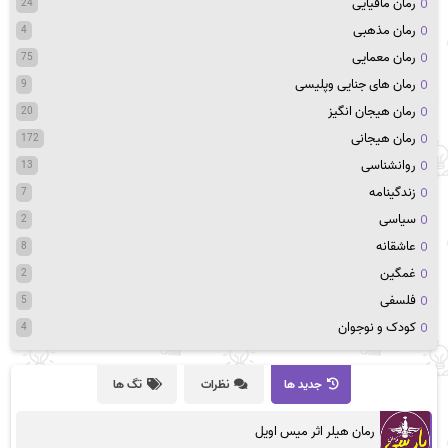
رمان مافیایی
24
رمان مذهبی
4
رمان معمایی
75
رمان های جنایی وپلیسی
9
رمان هیجان انگیز
20
رمان هیجانی
172
روانشناسی
13
زندگینامه
7
سیاسی
2
عاشقانه
8
غمگین
2
فلسفی
5
کودک و نوجوان
4
جدید ها
نظرات
تگ ها
رمان هیلر اثر میس اویل