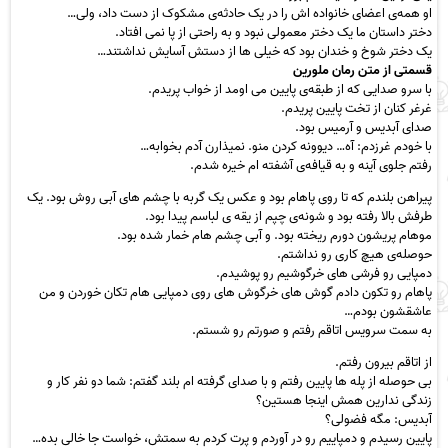
او همه‌ی اعضای خانواده اش را در یک حادثه‌ی مشکوک از دست داد، ولی…
دختر داستان ما یک دختر معمولی نبود و به راحتی از پا نمی افتاد.
یک دختر شوخ و خندان بود که خیلی ها از دستش آسایش نداشتند…
قسمتی از متن رمان ملورین
با سرو صدایی که از طبقه‌ی پایین می اومد از خواب پریدم.
غرغر کنان از تخت پایین پریدم.
صدای آبدیس و آرمیس بود.
با خودم غرزدم: آه… دیوونه کردن منو. نمیذارن آدم بخوابه…
رفتم جلوی آینه و به قیافه‌ی آشفته ام خیره شدم.
پیراهن بلندم که تا روی پاهام بود و عکس یک گربه با چشم های آبی روش بود. یک
طرفش بالا رفته بود و شونه‌ی چپم از یقه ی لباسم پیدا بود.
موهام پریشون دورم ریخته بود. و آبی چشم هام خمار شده بود.
حوصله‌ی هیچ کاری رو نداشتم.
دمپایی رو فرشی های خرگوشیم رو پوشیدم.
پاهام رو تکون دادم گوش های خرگوش های روی دمپایی هام تکان خوردن و من
عاشقشون بودم…
به سمت سرویس اتاقم رفتم و صورتم رو شستم.
از اتاقم بیرون رفتم.
بی حوصله از پله ها پایین رفتم و با صدای گرفته ام بلند گفتم: شما دو نفر کار و
زندگی ندارین همش اینجا هستین؟
آبدیس: مگه فضولی؟
پایین رسیدم و دمپاییم رو در آوردم و پرت کردم به سمتش، خواست جا خالی بده…