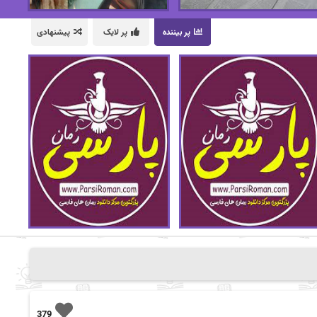
پر بیننده
پر لایک
پیشنهادی
379