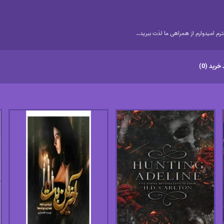
م امیدوارم از همراهی ما لذت ببرید…
خرید (0)