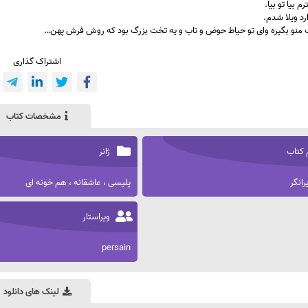
م بیا تو بیا.
وارد ویلا شدم.
ب منو بگیره وای تو حیاط حوض و تاب و یه تخت بزرگ بود که روش فرش پهن…
اشتراک گذاری
مشخصات کتاب
 کتاب
ژانر
رانگر
پلیسی ، عاشقانه ، هم خونه ای
ویراستار
persain
لینک های دانلود