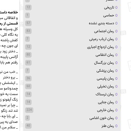
تاریخی
12
خلاصه داستا
حماسی
1
و اتفاقاتی 
دسته بندی نشده
قسمتی از رما
57
کل وسیله ها‬
رمان اجتماعی
83
یه نگاه کلی‬
رمان ارباب رعیتی
7
کفش پاشنه ‬
ای جون چه ‬‬
رمان ازدواج اجباری
12
_ دختر زود ‬
رمان انتقامی
80
آژانس پایینه ‬
‫رفتم هم باب‬
رمان بزرگسال
61
رمان پزشکی
7
_ خب من نیس‬
‫_ برو دختر‬
رمان پلیسی
36
‫_ ایششش چه‬
رمان تخیلی
60
‫چمدونامو‬‬
‫سمت یه خو‬
رمان ترسناک
14
زنگ آیفونو ز‬
رمان جنایی
14
‫_ چرا بر نم‬
رمان خارجی
224
‫تند تند زنگو ‬
‫_ ای بابا چه ‬
رمان خون اشامی
2
‫صدای یه پیر‬
رمان طنز
40
‫_ سلام من‬