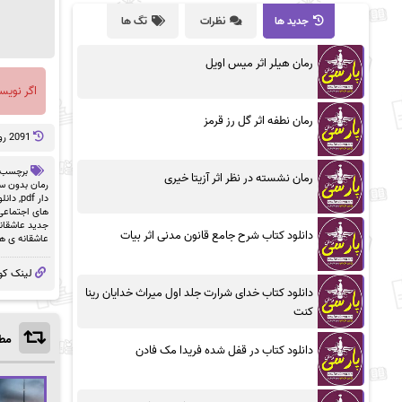
جدید ها
نظرات
تگ ها
رمان هیلر اثر میس اویل
اگر نویس
رمان نطفه اثر گل رز قرمز
2091 روز پيش
برچسب 
رمان نشسته در نظر اثر آزیتا خیری
رمان بدون سان
دار pdf
,
دانلو
های اجتماعی
جدید عاشقان
دانلود کتاب شرح جامع قانون مدنی اثر بیات
عاشقانه ی ه
لینک کو
دانلود کتاب خدای شرارت جلد اول میراث خدایان رینا
کنت
مطا
دانلود کتاب در قفل شده فریدا مک فادن