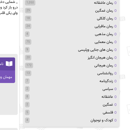
‫_ شمایی دختر‬
رمان عاشقانه
1,050
‫درو باز کرد ‬
رمان غمگین
29
‫وای یکی قل
رمان کلکلی
18
رمان مافیایی
24
رمان مذهبی
4
رمان معمایی
75
رمان های جنایی وپلیسی
9
رمان هیجان انگیز
20
نام
رمان هیجانی
172
روانشناسی
13
مهمان وی
زندگینامه
7
سیاسی
2
عاشقانه
8
غمگین
2
فلسفی
5
کودک و نوجوان
4