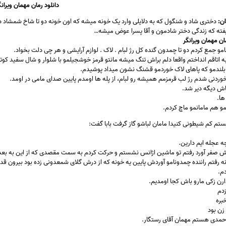
دانلود رمان مهمان ویرانگ
ن:
دختری شاد و شنگول که به دلایلی وارد یک خونه میشه که اون خونه دو تا شاخ شمشاد د
میفته که زندگی دختر شادمون و آقا پسرا عوض میشه…
ن مهمان ویرانگر
مو جمع کردم دو تا چمدون گنده کل رژ لبام . لاک . لوازم آرایشی و هر چی دلت بخواد.
 به اتاقم انداختم واقعا دلم براش تنگ میشه مانتو قرمز خوشجیلمو با شلوار و شال سفید کو
بلندمو که پاهای لاک خوردمو قشنگ نشون میداد پوشیدم.
خوردنی شدم رژ لب قرمزمم همیشه رو لبام، از پله ها اومدم پایین صدای مامی در اومد.
باش دیگه دیر شد.
ها.
امو هم مامانمو ماچ کردم.
تم کم شیطونی کنیدا مامان لباشو گاز گرفت بابا گفت:
 عجله ایم دارین.
 مش صفر آورد رفتم تو ماشین اژانس نشستم و حرکت کردم به سمت مقصدی که از این به بعد
نه رفتم راننده چمدونامو آوردش پایین یه خونه که از درش گلای شمعدونی زده بود بیرون 
دم.
یدارن زکی مارو باش کجا اومدیم.
زدم
خبره
 زن بود
 احمدی هستم مهمان آقای رستگار.