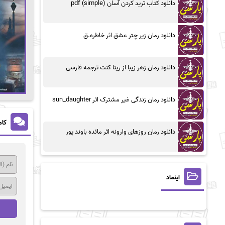
دانلود کتاب ترید کردن آسان (simple) pdf
دانلود رمان زیر چتر عشق اثر خاطره.ق
دانلود رمان زهر زیبا از رینا کنت ترجمه فارسی
دانلود رمان زندگی غیر مشترک اثر sun_daughter
کام
دانلود رمان روزهای وارونه اثر مائده باوند پور
اینماد