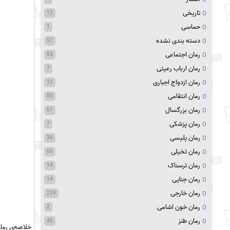
تاریخی
12
حماسی
1
دسته بندی نشده
57
رمان اجتماعی
83
رمان ارباب رعیتی
7
رمان ازدواج اجباری
12
رمان انتقامی
80
رمان بزرگسال
61
رمان پزشکی
7
رمان پلیسی
36
رمان تخیلی
60
رمان ترسناک
14
رمان جنایی
14
رمان خارجی
224
رمان خون اشامی
2
رمان طنز
40
خلاصه‌ی‌‌ رما