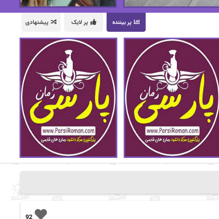
پر بیننده
پر لایک
پیشنهادی
92