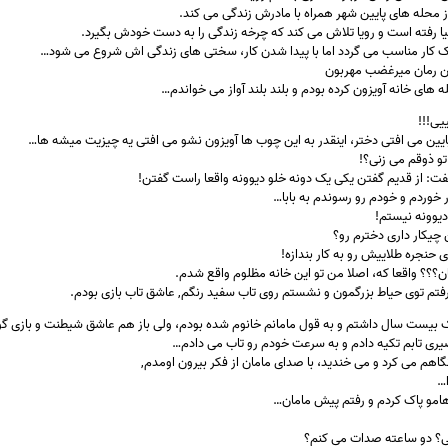
از محله های پایین شهر همراه با مادرش زندگی می کند.
دنیا رفته است و رویا تلاش می کند که چرخه زندگی را به دست خودش بگیرد.
 یک کار مناسب می گردد اما با پیدا شدن کار، سختی های زندگی اش شروع می شود…
ن رمان میرغضب مهربون
له های خانه آویزون کرده بودم و بلند بلند آواز می خواندم…
یی!!!
یا پایین می افتی دختر، اینقدر به این چوب ها آویزون نشو می افتی یه چیزیت میشه ها…
 تو ذوقم می زنی؟!
 گفت: از قدیم گفتن یکی یک دونه خلو دیوونه واقعا راست گفتن!
ر خوردم و خودم رو رسوندم به بابا
…
یوونه نیستم!
 چیکار داری دخترم رو؟
 حنجره طلاییش رو به کار بندازه!
ن؟؟؟ واقعا که، اصلا من تو این خانه مظلوم واقع شدم.
رفتم توی حیاط بزرگمون و نشستم روی تاب سفید رنگم, عاشق تاب بازی بودم.
دیک بیست سال داشتم و به قول مامانم خانوم شده بودم، ولی باز هم عاشق شیطنت و بازی گ
ری تابم تکیه دادم و به سرعت خودم رو تاب می دادم…
ه نگاهم می کرد و می خندید، با صدای مامان از فکر بیرون اومدم,
ا…
مو پاک کردم و رفتم پیش مامان…
ی؟ دو ساعته صدات می کنم؟