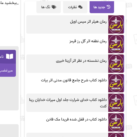
_ببخشید مام
جدید ها
نظرات
تگ ها
رمان هیلر اثر میس اویل
رمان نطفه اثر گل رز قرمز
نام
رمان نشسته در نظر اثر آزیتا خیری
میرغضب 
دانلود کتاب شرح جامع قانون مدنی اثر بیات
دانلود کتاب خدای شرارت جلد اول میراث خدایان رینا
کنت
دانلود کتاب در قفل شده فریدا مک فادن