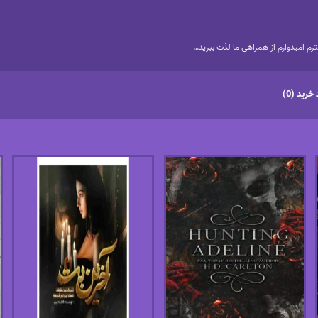
م امیدوارم از همراهی ما لذت ببرید…
خرید (0)