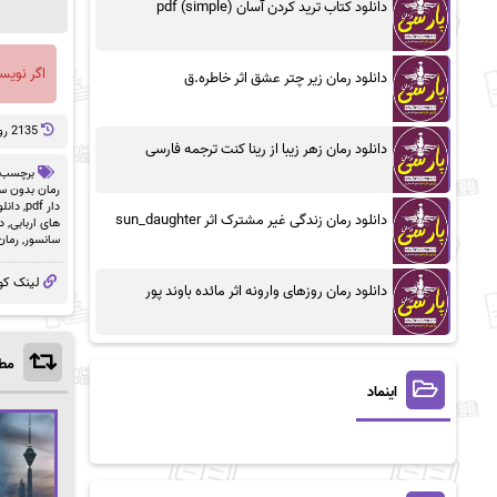
دانلود کتاب ترید کردن آسان (simple) pdf
اگر نویس
دانلود رمان زیر چتر عشق اثر خاطره.ق
2135 روز پيش
دانلود رمان زهر زیبا از رینا کنت ترجمه فارسی
برچسب 
رمان بدون سان
دار pdf
,
دانلو
دانلود رمان زندگی غیر مشترک اثر sun_daughter
های اربابی
,
د
سانسور
,
رمان
لینک کو
دانلود رمان روزهای وارونه اثر مائده باوند پور
مطا
اینماد