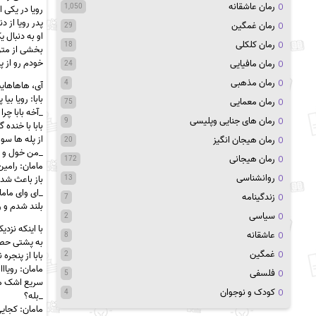
رمان عاشقانه
1,050
رویا در یکی 
پدر رویا از 
رمان غمگین
29
او به دنبال
رمان کلکلی
18
بخشی از مت
خودم رو از پ
رمان مافیایی
24
رمان مذهبی
4
آی، هاهاهایی
بابا: رویا ب
رمان معمایی
75
_آخه بابا چرا
رمان های جنایی وپلیسی
9
بابا با خنده
از پله ها سو
رمان هیجان انگیز
20
_من خول و د
رمان هیجانی
172
مامان: رامین
روانشناسی
باز باعث شدی
13
_ای وای ماما
زندگینامه
7
بلند شدم و 
سیاسی
2
با اینکه نز
عاشقانه
8
به پشتی حصی
غمگین
بابا از پنجر
2
مامان: رویااا
فلسفی
5
سریع اشک ها
کودک و نوجوان
4
_بله؟
مامان: کجای