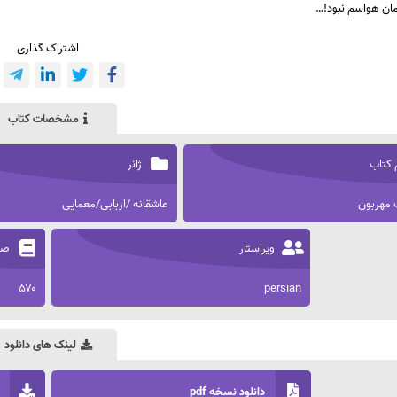
ان هواسم نبود!…
اشتراک گذاری
مشخصات کتاب
 کتاب
ژانر
مهربون
عاشقانه /اربابی/معمایی
ویراستار
صف
۵۷۰
persian
لینک های دانلود
دانلود نسخه pdf