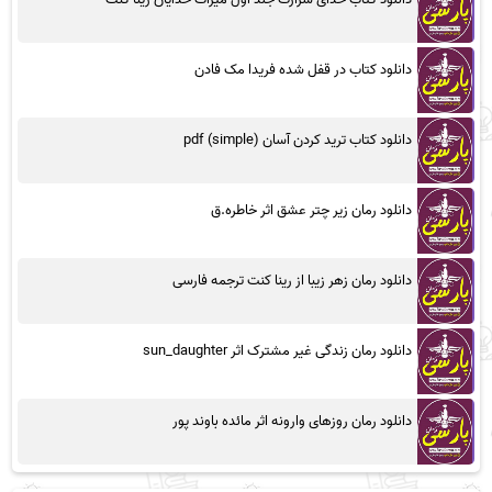
دانلود کتاب در قفل شده فریدا مک فادن
دانلود کتاب ترید کردن آسان (simple) pdf
دانلود رمان زیر چتر عشق اثر خاطره.ق
دانلود رمان زهر زیبا از رینا کنت ترجمه فارسی
دانلود رمان زندگی غیر مشترک اثر sun_daughter
دانلود رمان روزهای وارونه اثر مائده باوند پور