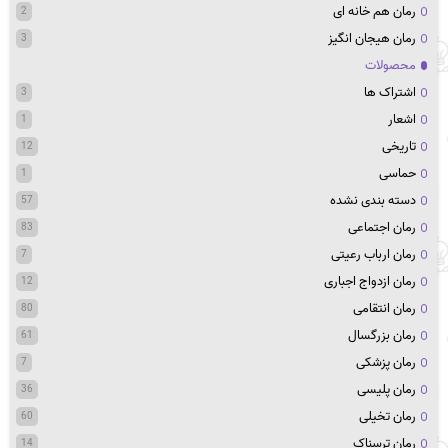
رمان هم خانه ای
2
رمان هیجان انگیز
3
محصولات
اشتراک ها
3
اشعار
1
تاریخی
12
حماسی
1
دسته بندی نشده
57
رمان اجتماعی
83
رمان ارباب رعیتی
7
رمان ازدواج اجباری
12
رمان انتقامی
80
رمان بزرگسال
61
رمان پزشکی
7
رمان پلیسی
36
رمان تخیلی
60
رمان ترسناک
14