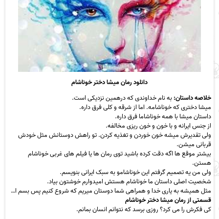
دانلود رمان میشا دختر خوناشام
خلاصه داستان:
به نام خداوندی که درهمین نزدیکی است.
میشا دختری که خوناشامه. اما از شرقه و کلی فرق داره.
داستان میشا با همه خوناشاما فرق داره.
از جنس ایرانه و با خون و خون ریزی مخالفه.
ولی تقدیرش میشه خون خوردن و تغذیه کردن. تو راهش دوستانش مثل خودش
قربانی میشن.
بیشتر موقع ها اگه دقت کرده باشید توی رمان ها یا فیلم های غربی خوناشام
هستن.
ولی من یه تصمیم گرفتم این خوناشامو به سبک ایرانی بنویسم.
شخصیت اصلی داستان ما خوناشام هستش امیدوارم خوشتون بیاد.
مثل همیشه به یاری خدا و همراهی شما دوستان میریم که شروع کنیم پس بسم ا…
قسمتی از رمان میشا دختر خوناشام
کی فکرش را می کرد؟ روزی برسد که نتوانم انسان بمانم.