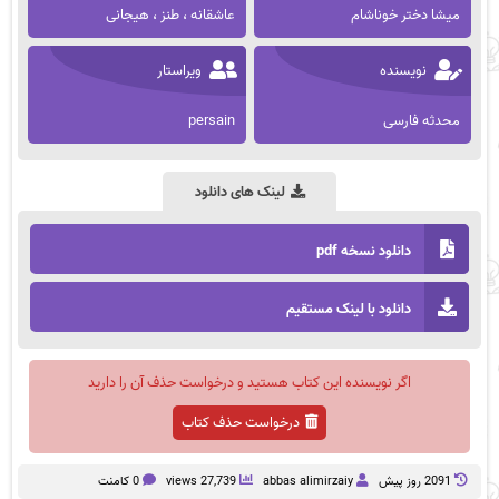
میشا دختر خوناشام
عاشقانه ، طنز ، هیجانی
نویسنده
ویراستار
محدثه فارسی
persain
لینک های دانلود
دانلود نسخه pdf
دانلود با لینک مستقیم
اگر نویسنده این کتاب هستید و درخواست حذف آن را دارید
درخواست حذف کتاب
2091 روز پيش
abbas alimirzaiy
27,739 views
0 کامنت