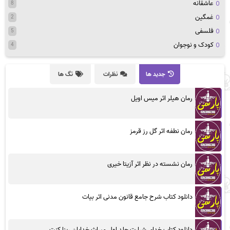
عاشقانه
8
غمگین
2
فلسفی
5
کودک و نوجوان
4
جدید ها
نظرات
تگ ها
رمان هیلر اثر میس اویل
رمان نطفه اثر گل رز قرمز
رمان نشسته در نظر اثر آزیتا خیری
دانلود کتاب شرح جامع قانون مدنی اثر بیات
دانلود کتاب خدای شرارت جلد اول میراث خدایان رینا کنت