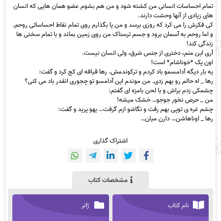
تمام احساسات انسانی من کشته شود و من هم بشوم عضو همان هایی که انسان
های زیادی از آنها وحشت دارند.
کی فکرش را می کرد که روزی برسد و من پا بگذارم روی تمام نقاط احساساتی روحم.
و اما روحم به آسمان برود و جسم ترسناک من روی زمین بماند و با تمام سختی ها
زندگی کند!
آری این منم، دختری از جنس شرق، ولی انسان نیست.
اون یک *خوناشام* است!
یه بار دیگه آدامسمو باد کردم و ترکوندمش. رها قیافه ای کج کرد و گفت:
رها _ اه حالم رو بهم زدی. من موندم این آدامسو تو چجوری انقدر باد می کنی؟
چشمکی زدم براش و با لحن بامزه ای گفتم:
من _ حرص نخور جوجو… خشک میشه!
چشم غره ی توپی بهم رفت و نگاشو ازم گرفت… یهو پرید و گفت:
رها _ اوناهاشن… دارن میان…
اشتراک گذاری
مشخصات کتاب
نام کتاب
ژانر