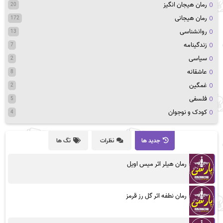
رمان هیجان انگیز
20
رمان هیجانی
172
روانشناسی
13
زندگینامه
7
سیاسی
2
عاشقانه
8
غمگین
2
فلسفی
5
کودک و نوجوان
4
جدید ها
نظرات
تگ ها
رمان هیلر اثر میس اویل
رمان نطفه اثر گل رز قرمز