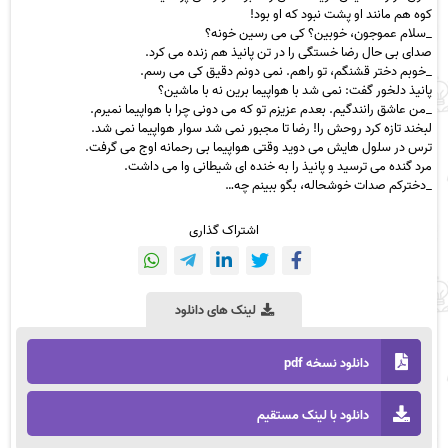
کوه هم مانند او پشت نبود که او بود!
_سلام عموجون، خوبین؟ کی می رسین خونه؟
صدای بی حال رضا خستگی را در تن پانیذ هم زنده می کرد.
_خوبم دختر قشنگم، تو راهم. نمی دونم دقیق کی می رسم.
پانیذ دلخور گفت: نمی شد با هواپیما برین نه با ماشین؟
_من عاشق رانندگیم. بعدم عزیزم تو که می دونی چرا با هواپیما نمیرم.
لبخند تازه کرد روحش را! رضا تا مجبور نمی شد سوار هواپیما نمی شد.
ترس در سلول هایش می دوید وقتی هواپیما بی رحمانه اوج می گرفت.
مرد گنده می ترسید و پانیذ را به خنده ای شیطانی وا می داشت.
_دخترکم صدات خوشحاله، بگو ببینم چه…
اشتراک گذاری
لینک های دانلود
دانلود نسخه pdf
دانلود با لینک مستقیم