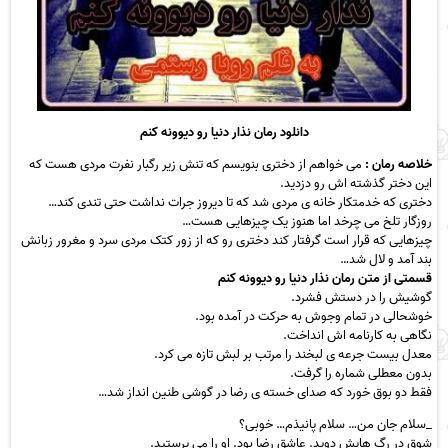
دانلود رمان نذار دنیا رو دیوونه کنم
خلاصه رمان :
می خواهم از دختری بنویسم که تنش زیر رگبار نفرت مردی هست که
این دختر گذشته اش رو دزدید.
دختری که خدمتکار خانه ی مردی شد که تا دیروز جرات نداشت حتی تندی کند…
روزگار تلخ می چرخد اما هنوز یک چیزهایی هست…
چیزهایی که قرار است گرفتار کند دختری رو که از زور کتک مردی سرد و مغرور زبانش
بند آمد و لال شد…
قسمتی از متن رمان نذار دنیا رو دیوونه کنم
گوشیش را در دستش فشرد.
خوشحالی در تمام وجوش به حرکت در آمده بود.
نگاهی به کارنامه اش انداخت.
معدل بیست جرعه ی لبخند را مرتب بر لبش تازه می کرد.
بدون معطلی شماره را گرفت.
فقط دو بوق خورد که صدای
خسته
ی رضا در گوشی طنین انداز شد…
_سلام جان من… سلام پانیذم… خوبی؟
شوق در رگ هایش دوید.
عاشق
رضا بود. او را می پرستید.