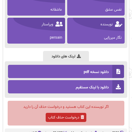
نفس عشق
عاشقانه
نویسنده
ویراستار
نگار میرزایی
persain
لینک های دانلود
دانلود نسخه pdf
دانلود با لینک مستقیم
اگر نویسنده این کتاب هستید و درخواست حذف آن را دارید
درخواست حذف کتاب