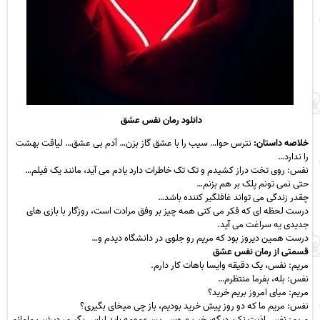
دانلود رمان نفس عشق
خلاصه داستان:
نترس حوا… سیب را با عشق گاز بزن… آدم بی عشق… لیاقت بهشت
را ندارد…
نفس: روی تخت دراز کشیدم و تک تک خاطرات دارد یادم می آید، مانند یک فیلم…
حتی نمی تونم پلک بر هم بزنم…
چقدر زندگی می تواند غافلگیر کننده باشد…
درست لحظه ای که فکر می کنی همه چیز بر وفق مرادت است، روزگار با بازی های
جدیدی یه سراغت می آید.
درست همین دیروز بود که مریم رو جلوی در دانشگاه دیدم و…
قسمتی از رمان نفس عشق
مریم: نفس، یک دقیقه وایسا باهات کار دارم.
نفس: بله، بفرما منتظرم…
مریم: میای امروز بریم خرید؟
نفس: مریم ما که دو روز پیش خرید بودیم، باز چی میخای بگیری؟
مریم: نفس اذیت نکن دیگه، خب عروسی پسرعمومه باید لباس بگیرم، دیشب مامانم