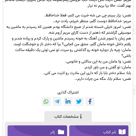
بهم گفت. حالا بیا بریم نه نیار.
نفس: بزار ببینم چی می شه خبرت می کنم، فعلا خداحافظ.
مریم: خداحافظ دوست گلم، منتظر خبرتم، یادت نره…
نفس: امروز خیلی خسته شدم از صبح دانشگاه بودم همین که رسیدم به ماشین یه
موسیقی گزاشتم که ذهنم از دست کارای مریم آروم شه.
هم زمان با تموم شدن آهنگ به خونه رسیدم ماشین و پارک کردم و پیاده شدم و
رفتم داخل خونه مامان گلم، عشق من کجایی؟ بیا که دختر ناز و خوشگلت اومد.
مامان: چیه باز دوباره خونه رو گذاشتی رو سرت، تو نمی تونی یک دقیقه ساکت
باشی؟
نفس: وا مامان من به این ساکتی و خانومی.
مامان: تو گفتی و من باور کردم.
بابا: سلام دختر بابا باز که داری این مادرت رو اذیت می کنی.
نفس: سلام بابا، مگه من جرات دارم…
اشتراک گذاری
مشخصات کتاب
نام کتاب
ژانر