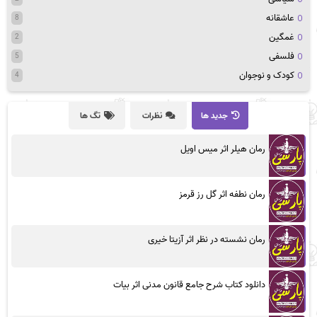
عاشقانه
8
غمگین
2
فلسفی
5
کودک و نوجوان
4
جدید ها
نظرات
تگ ها
رمان هیلر اثر میس اویل
رمان نطفه اثر گل رز قرمز
رمان نشسته در نظر اثر آزیتا خیری
دانلود کتاب شرح جامع قانون مدنی اثر بیات