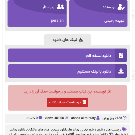
نویسنده
ویراستار
فهیمه رحیمی
persian
لینک های دانلود
دانلود نسخه pdf
دانلود با لینک مستقیم
اگر نویسنده این کتاب هستید و درخواست حذف آن را دارید
درخواست حذف کتاب
2138 روز پيش
abbas alimirzaiy
40,060 views
0 کامنت
برچسب ها:,
دانلود
,
دانلود برترین رمان ها
,
دانلود برترین رمان های عاشقانه
,
دانلود رمان
,
دانلود رمان 99
,
دانلود رمان بدون سانسور pdfجدید رایگان
,
دانلود رمان بدون سانسور با لینک