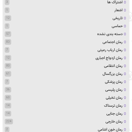
اشتراک ها
3
اشعار
1
تاریخی
12
حماسی
1
دسته بندی نشده
57
رمان اجتماعی
83
رمان ارباب رعیتی
7
رمان ازدواج اجباری
12
رمان انتقامی
80
رمان بزرگسال
61
رمان پزشکی
7
رمان پلیسی
36
رمان تخیلی
60
رمان ترسناک
14
رمان جنایی
14
رمان خارجی
224
رمان خون اشامی
2