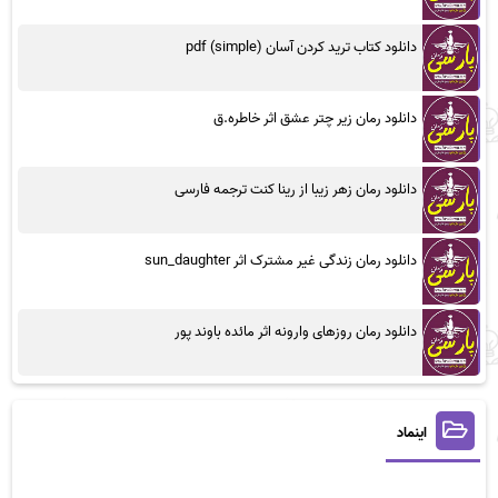
دانلود کتاب ترید کردن آسان (simple) pdf
دانلود رمان زیر چتر عشق اثر خاطره.ق
دانلود رمان زهر زیبا از رینا کنت ترجمه فارسی
دانلود رمان زندگی غیر مشترک اثر sun_daughter
دانلود رمان روزهای وارونه اثر مائده باوند پور
اینماد