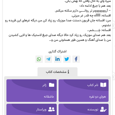
میره وای به حال وقتی که بهش‬ بگی‬.
بعد هم با جیغ ادامه داد:‬
– آروووووووم تر روانــــــی دارم سکته میکنم‬.
افسانه: اَاَاَاَاَاَه چه قدر غر میزنی‬.
من: افسانه جان قربون دستت صدا موزیک رو زیاد کن من دیگه غرهای این فریده رو
نشنوم‬.
افسانه: چَــــــــشم‬…
بعد هم صدای موزیک رو زیاد کرد حالا دیگه صدای جیغ لاستیک ها و لایی کشیدن
من با صدای آهنگ و همین طور‬ همخونی من و‬…
اشتراک گذاری
مشخصات کتاب
نام کتاب
ژانر
هوای دو نفره
عاشقانه
نویسنده
ویراستار