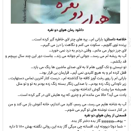
دانلود رمان هوای دو نفره
خلاصه داستان:
بارانی ام… پره های چتر لای خاطره گیر کرده است…
پرنده توی گلویم… سکوت می کنم و نگاهت را درز می گیرم…
لای جرز دیوار می مانم… وقتی دردم به درد نمی خورد…
آب به ریشه ام می رسد… جوانی ام جوانه می زند… بناست دور این‬ چند سال بپیچم و
قد بکشم…
تو نیستی و تک گویی هام لا به لای صدای ماشین ها رنگ می بازد…
قفل کرده ام و به هیچ‬ کلیدی نمی آیم… قرارمان بی قرار بود…
بارانی ام را روی رخت آویز کافه جا گذاشته ام… درست کنار آخرین تماس‬ دستهایت…
زیر ناودانی زنگ زده بودم… با صدایی زنگار بسته زنگ زده بودم به تو و تو مثل
همیشه مرا پشت گوش‬ انداخته بودی…
یادت می آید؟ حالا من مانده ام و چتری که پره هایش لای در گیر کرده است…
آب به شاخه هایم می‬ رسد، می رسم، کلید می اندازم، خانه آغوش باز می کند و من
در کنار دست نوشته های تو گرم می شوم…
قسمتی از رمان هوای دو نفره
– یوهــــــووووووو گاز بده دختر گاز بده‬.
– شما دوتا دیوونه اید، افسانه چی میگی گاز بده این روانی نگفته بهش ۱۸۰ تا داره