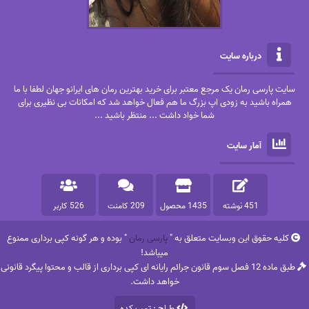
درباره سایت
سایت پارسی رمان یک مرجع معتبر برای خرید بهترین رمان های ایرانو جهان لطفا با ما
همراه باشید به زودی اپ بزرگ ما هم فعال خواهد شد که امکانات بی نظیری برای
شما خواد داشت ... منتظر باشید ...
آمار سایت
451 نوشته
1435 محصول
209 کامنت
526 کاربر
کلیه حقوق این وبسایت متعلق به "
پارسی رمان
" بوده و هر گونه کپی برداری ممنوع
میباشد!
طبق ماده 12 فصل سوم قانون جرائم رایانه ای کپی برداری از قالب و محتوا پیگرد قانونی
خواهد داشت.
طراح : تمپ کده