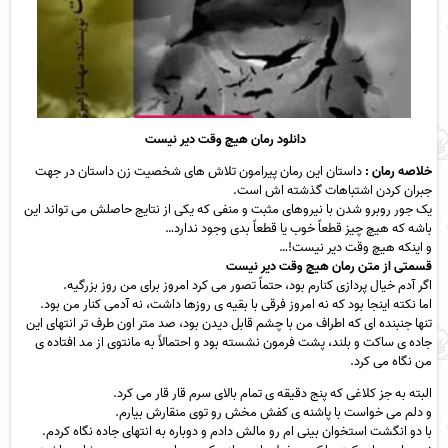
دانلود رمان هیچ وقت دیر نیست
خلاصه رمان :
داستان این رمان پیرامون تلاش های شخصیت زن داستان در جهت
جبران کردن اشتباهات گذشته اش است.
یک جور روبرو شدن با نیروهای مثبت و منفی که یکی از نتایج حاصلش می تواند این
باشه که هیچ چیز قطعاً خوب یا قطعاً بدی وجود ندارد…
و اینکه هیچ وقت دیر نیست!…
قسمتی از متن رمان هیچ وقت دیر نیست
اگر آدم خیال پردازی کنارم بود، حتماً تصور می کرد امروز برای من روز بزرگیه.
اما نکته اینجا بود که نه امروز فرقی با بقیه ی روزها داشت، نه آدمی کنار من بود.
تنها جنبنده ای که اطراف من با چشم قابل دیدن بود، صد متر اون طرف تر انتهای این
جاده ی ساکت و بلند، پشت فرمون نشسته بود و احتمالاً به مانتوی از مد افتاده ی
من نگاه می کرد.
البته به جز کلاغی که پنج دقیقه ی تمام بالای سرم قار قار می کرد.
و دلم می خواست با پاشنه ی کفش مخش رو توی منقارش بیارم.
با دو انگشت استخوان بینی ام رو مالش دادم و دوباره به انتهای جاده نگاه کردم.