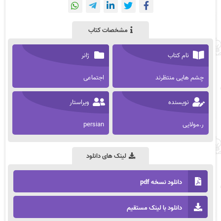
مشخصات کتاب
نام کتاب
ژانر
چشم هایی منتظرند
اجتماعی
نویسنده
ویراستار
ر.مولایی
persian
لینک های دانلود
دانلود نسخه pdf
دانلود با لینک مستقیم