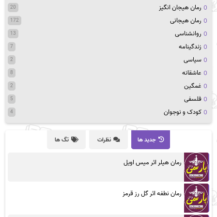
رمان هیجان انگیز
20
رمان هیجانی
172
روانشناسی
13
زندگینامه
7
سیاسی
2
عاشقانه
8
غمگین
2
فلسفی
5
کودک و نوجوان
4
جدید ها
نظرات
تگ ها
رمان هیلر اثر میس اویل
رمان نطفه اثر گل رز قرمز