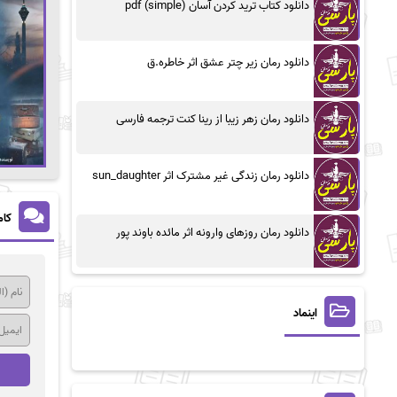
دانلود کتاب ترید کردن آسان (simple) pdf
دانلود رمان زیر چتر عشق اثر خاطره.ق
دانلود رمان زهر زیبا از رینا کنت ترجمه فارسی
دانلود رمان زندگی غیر مشترک اثر sun_daughter
کام
دانلود رمان روزهای وارونه اثر مائده باوند پور
اینماد