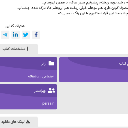
و بلند دورم ریخته، پیشونیم هنوز صافه، با همون ابروهام…
صرف کردن دارو، هم موهام خیلی ریخت هم ابروهام حالا نازک شده، چشمام…
چشمامه! این قرنیه متغیری با اون رنگ عجیبی که…
اشتراک گذاری
مشخصات کتاب
 کتاب
ژانر
اجتماعی ، عاشقانه
ویراستار
persain
لینک های دانلود