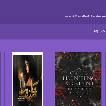
م امیدوارم از همراهی ما لذت ببرید…
خرید (0)