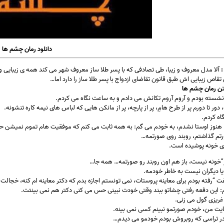
دانلود رمان چشم ها
:
آلا مدل معروف و زیبا، طی تصادفی که با پسر طلا ساز معروف شهر می کند همه ی زیبایی 
ن تقاص زیبایی اش طبق قانون تقاضای ازدواج با پسر طلا ساز را دارد اما…
ن رمان چشم ها
شسته بودم و آروم آروم تکانش می دادم و به ساعت نگاه می کردم.
ور تا دورم پر از طرح هامِ، پر از پارچه، پر از مانکن هایی که لباس های نیمه کاره تنشونه.
اه کردم.
ه، هنوز اوستا نشدم، به خودم می گم: به همه ثابت می کنم که موفقیت هام تموم نمیشن ح
م گذاشتم، روبند روی صورتمه…
ای خونه پوشیده است.
”خونه نیست، باز هم اون روبند رو صورتمه… همه جا…
یا دیگران نیست به خاطر خودمه.
فت “رفته بودم برای معاینه پروستات، نمی تونستم اجازه بدم که دکتر معاینه ام کنه، خجال
م: این دفعه رفتی چشاتو ببند وقتی خودت نبینی حس می کنی دکتر هم نمی بینتت.
 غریزی گول می زنی.
یت من، خودم صورتمو نبینم کسی نمی بینه.
ر تراسی که روبروش بودم خودمو می دیدم…