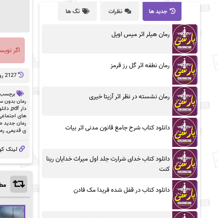
جدید ها
نظرات
تگ ها
رمان هیلر اثر میس اویل
اگر نویس
رمان نطفه اثر گل رز قرمز
2127 روز پيش
برچسب 
رمان نشسته در نظر اثر آزیتا خیری
رمان بدون سان
دار pdf
,
دانلو
های اجتماعی
رمان جدید ط
دانلود کتاب شرح جامع قانون مدنی اثر بیات
ی قدیمی
,
رم
لینک کو
دانلود کتاب خدای شرارت جلد اول میراث خدایان رینا
کنت
مطا
دانلود کتاب در قفل شده فریدا مک فادن