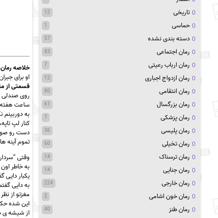
تاریخی
12
حماسی
1
دسته بندی نشده
57
رمان اجتماعی
83
رمان ارباب رعیتی
7
خلاصه رمان 
او برای جبرا
رمان ازدواج اجباری
12
قسمتی از مت
رمان انتقامی
80
روی صندلی ن
رمان بزرگسال
ساعت هفته، د
61
به دوربینم نگ
رمان پزشکی
7
کنار لپ تاپ
رمان پلیسی
36
دست رو صورت
تموم آینه ه
رمان تخیلی
60
رمان ترسناک
وقتی “سردار
14
به خاطر اون 
رمان جنایی
14
یکبار دایی گ
رمان خارجی
224
به دایی گفت
مغزتو از نظر
رمان خون اشامی
2
این شده حکا
رمان طنز
40
از شیشه ی د