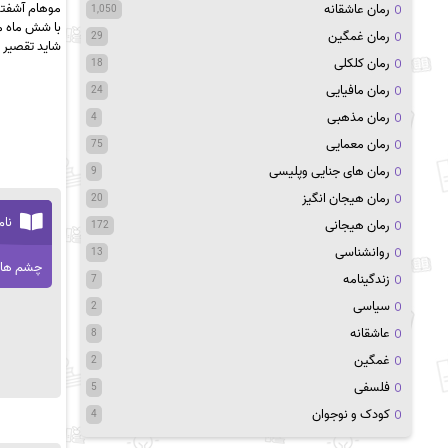
موهام آشفته 
رمان عاشقانه
1,050
با شش ماه م
رمان غمگین
29
شاید تقصیر 
رمان کلکلی
18
رمان مافیایی
24
رمان مذهبی
4
رمان معمایی
75
رمان های جنایی وپلیسی
9
رمان هیجان انگیز
20
نام
رمان هیجانی
172
روانشناسی
13
چشم ها
زندگینامه
7
سیاسی
2
عاشقانه
8
غمگین
2
فلسفی
5
کودک و نوجوان
4