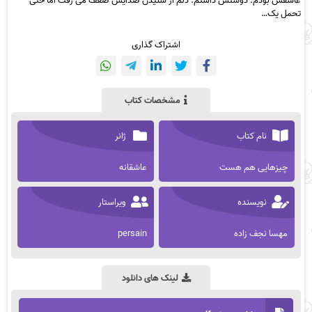
عاشقش بودم. دوستش داشتم. دلم از شنیدن صدایش ضعف می رفت اما حتی
تحمل یک…
اشتراک گذاری
مشخصات کتاب
نام کتاب
ژانر
چیزهایی هم هست
عاشقانه
نویسنده
ویراستار
مهسا نجف زاده
persain
لینک های دانلود