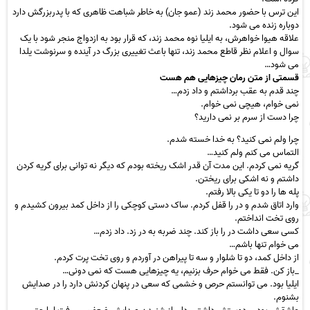
این ترس با حضور محمد زند (عمو جان) به خاطر شباهت ظاهری که با پدربزرگش دارد
دوباره زنده می شود.
علاقه هیوا خواهرش، به ایلیا نوه محمد زند، که قرار بود به ازدواج منجر شود با یک
سوال و اعلام نظر قاطع محمد زند، تنها باعث تغییری بزرگ در آینده و سرنوشت یلدا
می شود…
قسمتی از متن رمان چیزهایی هم هست
چند قدم به عقب برداشتم و داد زدم…
نمی خوام، هیچی نمی خوام.
چرا دست از سرم بر نمی دارید؟
چرا ولم نمی کنید؟ به خدا خسته شدم.
التماس می کنم ولم کنید…
گریه نمی کردم. این مدت آن قدر اشک ریخته بودم که دیگر نه توانی برای گریه کردن
داشتم و نه اشکی برای ریختن.
پله ها را دو تا یکی بالا رفتم.
وارد اتاق شدم و در را قفل کردم. ساک دستی کوچکی را از داخل کمد بیرون کشیدم و
روی تخت انداختم.
کسی سعی داشت در را باز کند. چند ضربه به در زد. داد زدم…
می خوام تنها باشم…
از داخل کمد، دو تا شلوار و سه تا پیراهن در آوردم و روی تخت پرت کردم.
_باز کن. فقط می خوام حرف بزنیم، یه چیزهایی هست که نمی دونی…
ایلیا بود. می توانستم حرص و خشمی که سعی در پنهان کردنش دارد را در صدایش
بشنوم.