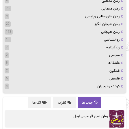
رمان مذهبی
4
رمان معمایی
75
رمان های جنایی وپلیسی
9
رمان هیجان انگیز
20
رمان هیجانی
172
روانشناسی
13
زندگینامه
7
سیاسی
2
عاشقانه
8
غمگین
2
فلسفی
5
کودک و نوجوان
4
جدید ها
نظرات
تگ ها
رمان هیلر اثر میس اویل