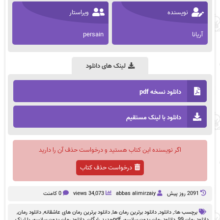
نویسنده
ویراستار
آریانا
persain
لینک های دانلود
دانلود نسخه pdf
دانلود با لینک مستقیم
اگر نویسنده این کتاب هستید و درخواست حذف آن را دارید
درخواست حذف کتاب
2091 روز پيش
abbas alimirzaiy
34,073 views
0 کامنت
برچسب ها:,
دانلود
,
دانلود برترین رمان ها
,
دانلود برترین رمان های عاشقانه
,
دانلود رمان
,
دانلود رمان 99
,
دانلود رمان بدون سانسور pdfجدید رایگان
,
دانلود رمان بدون سانسور با لینک