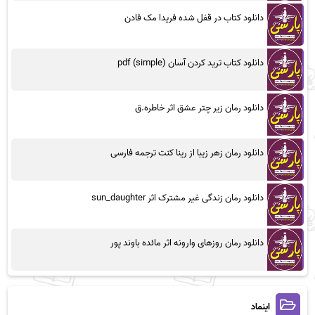
دانلود کتاب در قفل شده فریدا مک فادن
دانلود کتاب ترید کردن آسان (simple) pdf
دانلود رمان زیر چتر عشق اثر خاطره.ق
دانلود رمان زهر زیبا از رینا کنت ترجمه فارسی
دانلود رمان زندگی غیر مشترک اثر sun_daughter
دانلود رمان روزهای وارونه اثر مائده باوند پور
اینماد