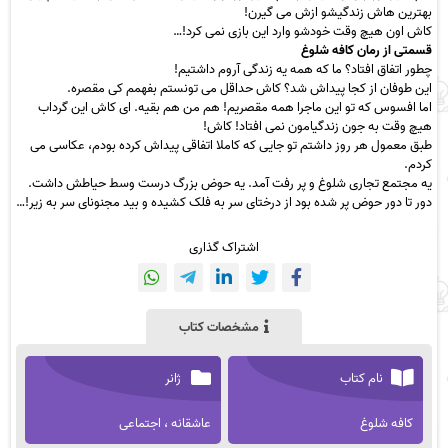
بهترین هاش زندگیشو ازش می گیرن!
کاش اون هیچ وقت خودشو وارد این بازی نمی کرد!…
قسمتی از رمان کافه شلوغ
چطور اتفاق افتاد؟ ما که همه یه زندگی آروم داشتیم!
این طوفان از کجا پیداش شد؟ کاش حداقل می تونستم بفهمم کی مقصره.
اما افسوس که تو این ماجرا همه مقصریم! هم من هم بقیه. ای کاش این گرداب
هیچ وقت به جون زندگیامون نمی افتاد! کاش!
طبق معمول هر روز داشتم تو جایی که کاملا اتفاقی پیداش کرده بودم، عکاسی می
کردم.
یه مجتمع تجاری شلوغ و پر رفت آمد. یه حوض بزرگ درست وسط حیاطش داشت.
دور تا دور حوض پر شده بود از درختای سر به فلک کشیده و بید مجنونای سر به زیر!…
اشتراک گذاری
مشخصات کتاب
نام کتاب
ژانر
کافه شلوغ
عاشقانه ، اجتماعی