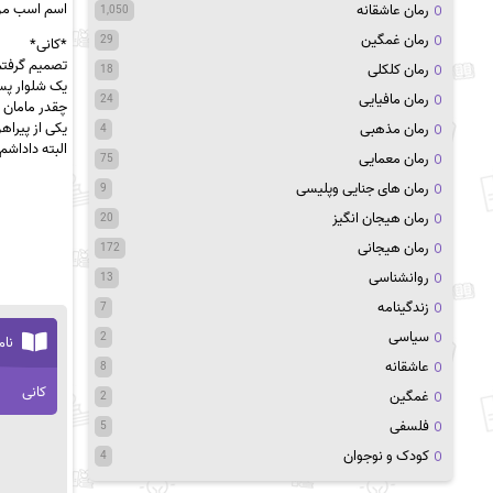
اسم اسب من 
رمان عاشقانه
1,050
رمان غمگین
29
*کانی*
تصمیم گرفتم
رمان کلکلی
18
یک شلوار پس
رمان مافیایی
24
چقدر مامان گ
یکی از پیرا
رمان مذهبی
4
البته داداش
رمان معمایی
75
رمان های جنایی وپلیسی
9
رمان هیجان انگیز
20
رمان هیجانی
172
روانشناسی
13
زندگینامه
7
سیاسی
2
نام
عاشقانه
8
کانی
غمگین
2
فلسفی
5
کودک و نوجوان
4