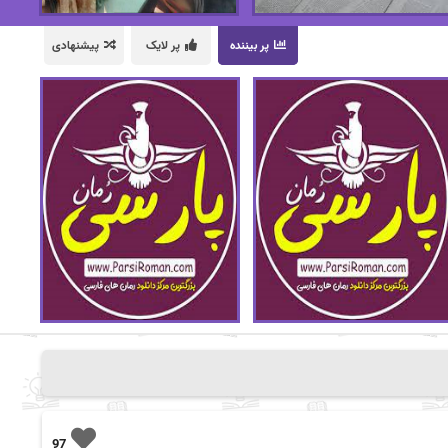
پر بیننده
پر لایک
پیشنهادی
97