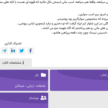
سیاهه، واقعا هم سیاهه، اسب مانی اسمش خال خالیه که قهوه ای هست با لکه های سفید
 امروز برم اسب سواری…
رونه که مخصوص سوارکاریم بود پوشیدم.
لی سر این شلوار ازم ایراد گرفت که تو دختری و نباید اینجوری لباس بپوشی…
هن های مانی رو هم برداشتم که اگه بفهمه منو می کشه…
م خسیس نیستا، چون چند دفعه پیراهن هاشو…
اشتراک گذاری
مشخصات کتاب
 کتاب
ژانر
عاشقانه ، اربابی ، غم‌انگیز
ویراستار