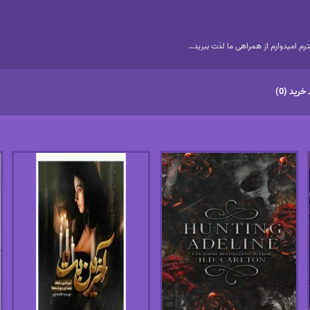
م امیدوارم از همراهی ما لذت ببرید…
خرید (0)