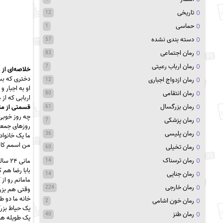
تاریخی
12
حماسی
1
دسته بندی نشده
57
رمان اجتماعی
83
رمان ارباب رعیتی
7
خلاصه‌ای از ر
دختری که بس
رمان ازدواج اجباری
12
او به اجبار 
رمان انتقامی
80
اربابی که از
رمان بزرگسال
قسمتی از مت
61
چه روز خوبی
رمان پزشکی
7
روزهای جمعه
رمان پلیسی
36
ما یک خانوا
من اسمم کانی هست، ۲۱ سالمه
رمان تخیلی
60
رمان ترسناک
مانی ۲۴ سالشه و بچه اول خانوده هست.
14
بابا رضا هم که خیلی دوس
رمان جنایی
14
مامانم رو از
رمان خارجی
224
وقتی هم بزر
خانه ما دو 
رمان خون اشامی
2
یک حیاط بزر
رمان طنز
40
یک طویله هم