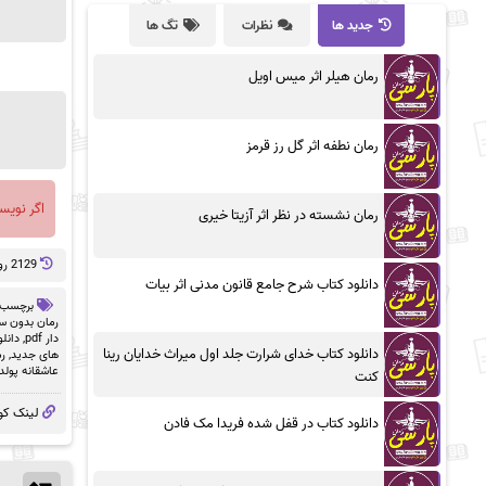
جدید ها
نظرات
تگ ها
رمان هیلر اثر میس اویل
رمان نطفه اثر گل رز قرمز
اگر نویس
رمان نشسته در نظر اثر آزیتا خیری
2129 روز پيش
دانلود کتاب شرح جامع قانون مدنی اثر بیات
برچسب 
رمان بدون سان
دار pdf
,
دانلو
دانلود کتاب خدای شرارت جلد اول میراث خدایان رینا
های جدید
,
ر
عاشقانه پولد
کنت
لینک کو
دانلود کتاب در قفل شده فریدا مک فادن