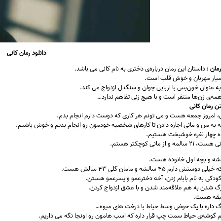
دانلود رمان کانی
مان :
داستان این رمان درباره‌ی دختری به نام کانی می باشد.
یار مهربان و خوش قلب است.
و به عنوان خون‌بس با اربابی جوان و سنگدل ازدواج می کند.
 همه‌ی زن‌ها متنفر است و با هیچ زنی تفاهم ندارد…
ن رمان کانی
، امروز جمعه هست و می تونم هر کاری که دوست دارم انجام بدم.
 به من و مانی اجازه دادن تا کارهای شخصیه خودمون رو انجام بدیم و خوش باشیم.
ده چهار نفره خوشبخت هستیم.
 و از مانی کوچکتر هستم.
تش دارم ۴۵ سالشه و مامان گلی ۴۳ سالش هست.
 کودکی به نام بابام زدن، آخه دخترعمو و پسرعمو هستن.
گ شدن به هم علاقه‌مند شدن و با عشق ازدواج کردن.
طبقه هست.
گ داره با یک حوض وسط حیاط با درخت های میوه…
 گوشه‌ی حیاط سمت چپ قرار داره که اسب هامون رو اونجا نگه می داریم.