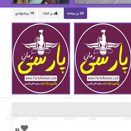
پر بیننده
پر لایک
پیشنهادی
83