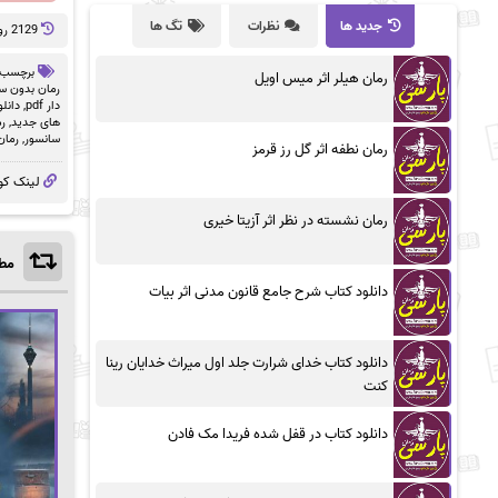
جدید ها
نظرات
تگ ها
2129 روز پيش
برچسب 
رمان هیلر اثر میس اویل
رمان بدون سان
دار pdf
,
دانلو
های جدید
,
رم
سانسور
,
رمان
رمان نطفه اثر گل رز قرمز
لینک کو
رمان نشسته در نظر اثر آزیتا خیری
مطا
دانلود کتاب شرح جامع قانون مدنی اثر بیات
دانلود کتاب خدای شرارت جلد اول میراث خدایان رینا
کنت
دانلود کتاب در قفل شده فریدا مک فادن