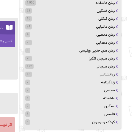
رمان عاشقانه
1,050
رمان غمگین
29
رمان کلکلی
18
رمان مافیایی
24
نام
رمان مذهبی
4
کسی پشت
رمان معمایی
75
رمان های جنایی وپلیسی
9
رمان هیجان انگیز
20
رمان هیجانی
172
روانشناسی
13
زندگینامه
7
سیاسی
2
عاشقانه
8
غمگین
2
فلسفی
5
کودک و نوجوان
4
اگر نویس