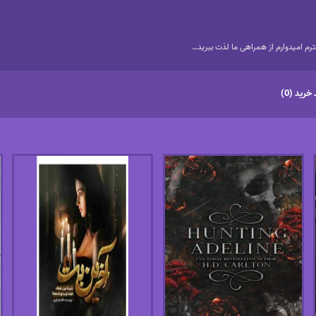
م امیدوارم از همراهی ما لذت ببرید…
خرید (0)