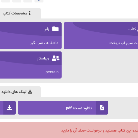
مشخصات کتاب
 کتاب
ژانر
 سرم آب نریخت
عاشقانه ، غم انگیز
ویراستار
persain
لینک های دانلود
دانلود نسخه pdf
نده این کتاب هستید و درخواست حذف آن را دارید