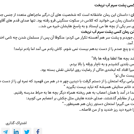
 کسی پشت سرم آب نریخت
ن :
داستان این رمان عاشقانه است که شخصیت های آن درگیر ماجراهای متعدد از جنس جدا
داستان رمان می خوانید که کلاس در سکوت سنگینی فرو رفته بود. تنها صدای قدم های آقای
ی سر یکی از بچه ها می ایستاد و به پاسخ هایشان خیره می شد…
تن رمان کسی پشت سرم آب نریخت
ی جویدم و پشت سر هم آهسته تکرار می کردم: منگوقا آن پس از مسلمان شدن چه نامی اختی
آمد.
ت و پنج صدم را از دست بدهم بیست نمی شوم. کاش یادم می آمد اما یادم نیامد!
 بچه ها! لطفا ورقه ها بالا”
س بلندی کشیدم و به ناچار ورقه را بالا بردم.
را افتاد که لبخندی حاکی از رضایت روی لبانش نقش بسته بود.
بیست مال تو”
رامی برگه امتحان را از دستم گرفت با دیدین چهر ه در هم من فهمید که نمره ای را از دست دا
 خانم ستایش همیشه که نباید بیست بگیرید ”
ا در آمد با همان اعصاب به هم ریخته همراه دیگر بچه ها به حیاط مدرسه رفتیم.
س از مقابلم گذشتند، صدای خنده هایش مثل چکش بر اعصابم می کوبید:
 می گیرم! امتحان دستور زبان هم همینطور…”
ا خیره دید ریز خندید و از من فاصله…
اشتراک گذاری