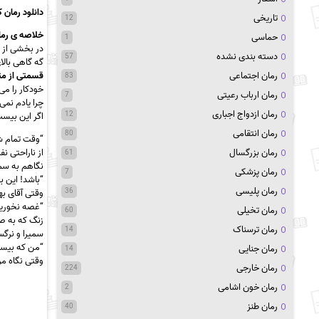
دانلود رمان
تاریخی
12
خلاصه ی رما
حماسی
1
در بخشی از 
دسته بندی نشده
57
گه گاهی بالا
رمان اجتماعی
قسمتی از م
83
خودکار را م
رمان ارباب رعیتی
7
چرا یادم نمی 
رمان ازدواج اجباری
12
اگر این بیس
رمان انتقامی
80
“وقت تمام شد
رمان بزرگسال
از ناراحتی نف
61
نگاهم به سمی
رمان پزشکی
7
“باشد! این 
رمان پلیسی
36
وقتی آقای به
“غصه نخورید
رمان تخیلی
60
زنگ که به صد
رمان ترسناک
14
سمیرا و نرگ
“من که بیست
رمان جنایی
14
وقتی نگاه مر
رمان خارجی
224
رمان خون اشامی
2
رمان طنز
40