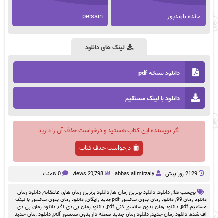
مائده باوندپور
persain
لینک های دانلود
دانلود نسخه pdf
دانلود با لینک مستقیم
اگر نویسنده این کتاب هستید و درخواست حذف آن را دارید
درخواست حذف کتاب
2129 روز پيش
abbas alimirzaiy
20,798 views
0 کامنت
برچسب ها:,
دانلود
,
دانلود برترین رمان ها
,
دانلود برترین رمان های عاشقانه
,
دانلود رمان
,
دانلود رمان 99
,
دانلود رمان بدون سانسور pdfجدید رایگان
,
دانلود رمان بدون سانسور با لینک
مستقیم pdf
,
دانلود رمان بدون سانسور کنی pdf
,
دانلود رمان پی دی اف
,
دانلود رمان پی دی
اف شده
,
دانلود رمان جدید
,
دانلود رمان جدید صحنه دار بدون سانسور pdf
,
دانلود رمان حدید