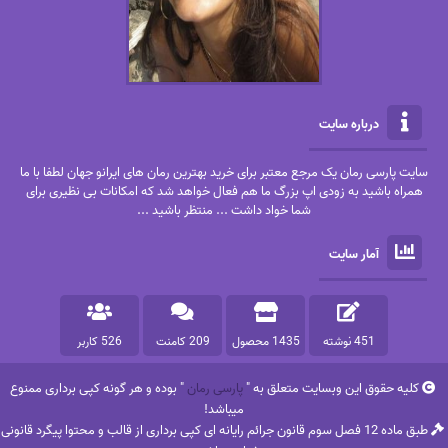
درباره سایت
سایت پارسی رمان یک مرجع معتبر برای خرید بهترین رمان های ایرانو جهان لطفا با ما
همراه باشید به زودی اپ بزرگ ما هم فعال خواهد شد که امکانات بی نظیری برای
شما خواد داشت ... منتظر باشید ...
آمار سایت
451 نوشته
1435 محصول
209 کامنت
526 کاربر
کلیه حقوق این وبسایت متعلق به "
پارسی رمان
" بوده و هر گونه کپی برداری ممنوع
میباشد!
طبق ماده 12 فصل سوم قانون جرائم رایانه ای کپی برداری از قالب و محتوا پیگرد قانونی