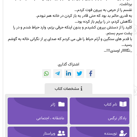
برداشت.
نفسم را از حرص به بیرون فوت کردم…
به قدری حالم بد بود که حتی قادر به باز کردن در خانه هم نبودم.
نگاهش کردم، در را برایم باز کرده بود…
کلید را از دستش بیرون کشیدم و بدون اینکه حرفی بزنم، وارد حیاط شدم و در را
پشت سرم بستم.
با قدم های سنگین و آرام حیاط را طی می کردم که صدای پر از نگرانی خاله به گوشم
رسید…
_نگااااار اومدی!!!…
اشتراک گذاری
مشخصات کتاب
نام کتاب
ژانر
یادگار نرگس
عاشقانه ، اجتماعی
نویسنده
ویراستار