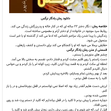
دانلود رمان یادگار نرگس
خلاصه رمان :
نگار دختر ۲۲ ساله ای که در کنار خاله و پدربزرگش زندگی می کند.
روابط سرد موجود در خانواده از او دختر آرام و مغمومی ساخته است.
زندگیش با پیدا شدن یک مزاحم ناشناس که ادعا می کند از گذشته او با خبر است
متحول می شود.
حقایقی برملا می شود که او را کنجکاو می کند برای دانستن و کشف رازهای…
قسمتی از متن رمان یادگار نرگس
چشم های متورمم را بستم…
دست راستم را روی قلبم مشت کردم و فشار دادم، نفسم به سختی بالا می آمد.
لحظه ای مکث کردم و به قصد پیدا کردن کلید، زیپ کوله ام را باز کردم و بی حواس
دنبال کلیدم گشتم.
بعد از بهم ریختن تمام وسایلم، بالاخره پیدایش کردم.
کلید را به سمت قفل بردم…
لرزش دست هایم آنقدر زیاد بود که اصلا نمی توانستم در قفل بچرخانمش و در را باز
کنم.
عصبی شده بودم…
دوباره دستم را پیش بردم تا کلید را در قفل بیاندازم که کلید از دستم پرت شد و روی
زمین افتاد.
قبل از این که خم شوم و از روی زمین برش دارم، زودتر پیش قدم شد و کلید را