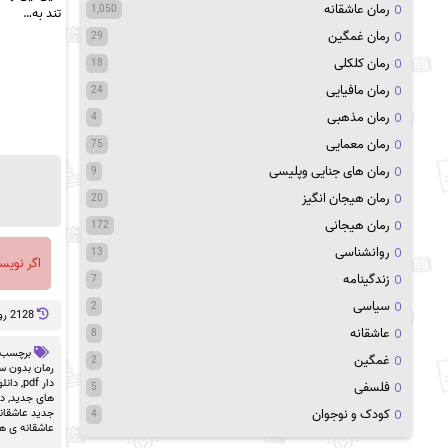
رمان عاشقانه
1,050
تند به…
رمان غمگین
29
رمان کلکلی
18
رمان مافیایی
24
رمان مذهبی
4
رمان معمایی
75
رمان های جنایی وپلیسی
9
رمان هیجان انگیز
20
رمان هیجانی
172
روانشناسی
13
اگر نویس
زندگینامه
7
سیاسی
2
2128 روز پيش
عاشقانه
8
برچسب 
غمگین
2
رمان بدون سان
دار pdf
,
دانلو
فلسفی
5
های جدید
,
دا
کودک و نوجوان
جدید عاشقان
4
عاشقانه ی ه