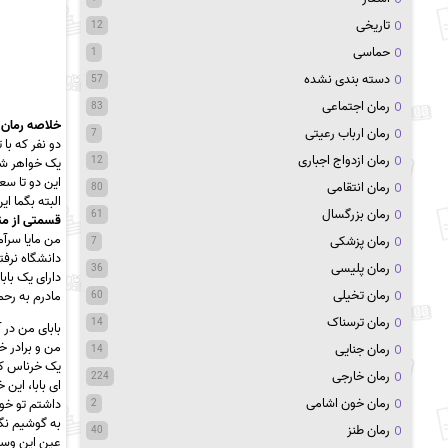
تاریخی
12
حماسی
1
دسته بندی نشده
57
رمان اجتماعی
83
خلاصه رمان 
رمان ارباب رعیتی
7
دو نفر که با
رمان ازدواج اجباری
12
یک خواهر شوه
این دو تا س
رمان انتقامی
80
البته بگما ا
رمان بزرگسال
61
قسمتی از مت
من مایا سرآمدی هستم، دختر
رمان پزشکی
7
دانشگاه نرف
رمان پلیسی
36
دارای یک بابای خ
رمان تخیلی
مادرم به رحم
60
رمان ترسناک
14
بابای من در 
من و برادر خ
رمان جنایی
14
یک خرناس کش
رمان خارجی
224
ای بابا، این
رمان خون اشامی
داشتم تو خو
2
به گوشیم نگ
رمان طنز
40
عین این وسوا