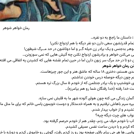
رمان خواهر شوهر
:
داستان ما راجع به دو نفره…
 تمام قدرتشون سعی دارن دو نفر دیگه با هم ازدواج نکنن!
ـر بدجنس و یـک برادر زن حیله گـــر و اما دوتاشون در حد مــــرگ شیطون!
عی می‌کنن خواهر و برادرشون ازدواج نکنن چه آتیش‌ هایی که نمی سوزونن…
ین دو تا در حد مرگ سر زبون دارن اما در حین تمام نقشه هایی که کشیدن یه اتفاقی می اف
ن رمان خواهر شوهر
ی ۱۸ ساله که عاشق هنر و این جور چیزهاست.
تم چون دیگه حوصله درس خوندن نداشتم.
وشتیپ و یک برادر جنتلمن که از خودم ۵ سال بزرگ تره هستم.
ت خدا رفته (خدا رفتگان شما رو هم بیامرزه)…
آلمان زندگی می کنه چون هوای آلوده شهر ما به قلبش نمی سازه.
یره سرم باهاش نرفتیم و به همراه خدمتکار و دوست خوبمون یاسی خانم که برای ما مثل ماد
یدم و از خواب بیدار شدم.
 خواب های چرت دیگه چیه؟
اب با خودم حرف می زدم، چقدر هم از خودم حرصم گرفته بود.
اه کردم و با دیدن ساعت نفس عمیقی کشیدم.
سی ها هر چی پیام بالای صفحه بود رو رد کردم رفت، گوشی رو خاموش کردم و دوباره با خرن