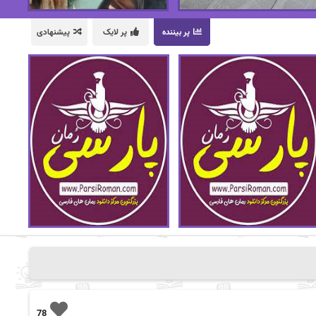
پر بیننده
پر لایک
پیشنهادی
78