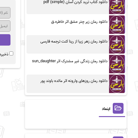
دانلود کتاب ترید کردن آسان (simple) pdf
دانلود رمان زیر چتر عشق اثر خاطره.ق
دانلود رمان زهر زیبا از رینا کنت ترجمه فارسی
ذخیره 
دانلود رمان زندگی غیر مشترک اثر sun_daughter
دانلود رمان روزهای وارونه اثر مائده باوند پور
اینماد