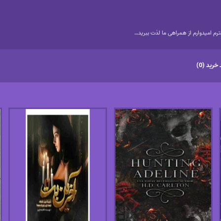
م امیدوارم از همراهی ما لذت ببرید…
خرید (0)