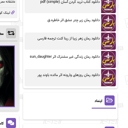
دانلود کتاب ترید کردن آسان (simple) pdf
عاشقانه معر
لینک کو
دانلود رمان زیر چتر عشق اثر خاطره.ق
مطا
دانلود رمان زهر زیبا از رینا کنت ترجمه فارسی
دانلود رمان زندگی غیر مشترک اثر sun_daughter
دانلود رمان روزهای وارونه اثر مائده باوند پور
اینماد
کام