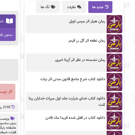
جدید ها
نظرات
تگ ها
رمان هیلر اثر میس اویل
نام
ستون فق
رمان نطفه اثر گل رز قرمز
رمان نشسته در نظر اثر آزیتا خیری
دانلود کتاب شرح جامع قانون مدنی اثر بیات
اگر نویس
دانلود کتاب خدای شرارت جلد اول میراث خدایان رینا
کنت
2135 روز پيش
دانلود کتاب در قفل شده فریدا مک فادن
برچسب 
بدون سانسور df
عاشقانه رایگ
فقرات شیطان