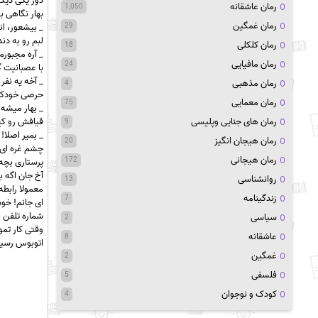
دور یکی دیگ
رمان عاشقانه
1,050
بهار نگاهی 
رمان غمگین
29
_ بیشعور، ا
لبم رو به دن
رمان کلکلی
18
_ آره مجبورم
رمان مافیایی
24
با عصبانیت 
_ آخه یه نفر
رمان مذهبی
4
حرصی خودکار 
رمان معمایی
75
_ بهار میشه 
رمان های جنایی وپلیسی
قیافش رو کج
9
_ بمیر اصلا!
رمان هیجان انگیز
20
چشم غره ای ب
رمان هیجانی
172
پرستاری بچه
آخ جان اگه 
روانشناسی
13
معمولا رابطه
زندگینامه
7
ای جانم! خو
شماره تلفن 
سیاسی
2
وقتی کار تمو
عاشقانه
8
اتوبوس رسی
غمگین
2
فلسفی
5
کودک و نوجوان
4