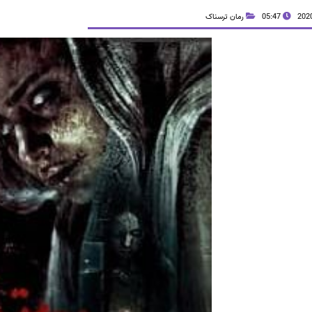
05:47
رمان ترسناک