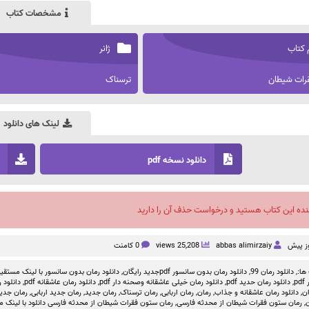
مشخصات کتاب
 کتاب
ژانر
رات شیطان
ترسناک
لینک های دانلود
دانلود نسخه pdf
نده این کتاب هستید و درخواست حذف آن را دارید
abbas alimirzaiy
25,208 views
0 کامنت
ها:,
دانلود رمان 99
,
دانلود رمان بدون سانسور pdfجدید رایگان
,
دانلود رمان بدون سانسور با لینک مستقیم f
p
,
دانلود رمان حدید pdf
,
دانلود رمان خیلی عاشقانه وصحنه دار pdf
,
دانلود رمان عاشقانه pdf
,
دانلود 
ان
,
دانلود رمان عاشقانه و جذاب
,
رمان
,
رمان اربابی
,
رمان ترسناک
,
رمان جدید
,
رمان جدید اربابی
,
رمان جدید ا
,
رمان ستون فقرات شیطان از محدثه فارسی
,
رمان ستون فقرات شیطان از محدثه فارسی دانلود با لینک 