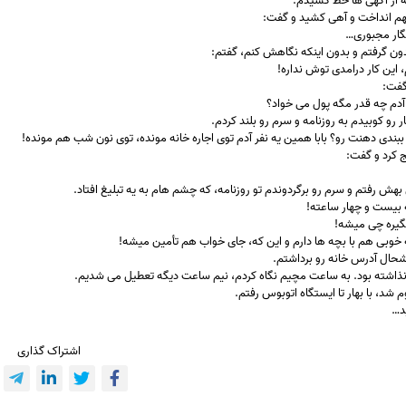
ه از آگهی ها خط کشیدم.
بهم انداخت و آهی کشید و گفت:
نگار مجبوری…
دون گرفتم و بدون اینکه نگاهش کنم، گفتم:
، این کار درامدی توش نداره!
گفت:
 آدم چه قدر مگه پول می خواد؟
رو کوبیدم به روزنامه و سرم رو بلند کردم.
ببندی دهنت رو؟ بابا همین یه نفر آدم توی اجاره خانه مونده، توی نون شب هم مونده!
 کرد و گفت:
هش رفتم و سرم رو برگردوندم تو روزنامه، که چشم هام به یه تبلیغ افتاد.
 بیست و چهار ساعته!
بگیره چی میشه!
 خوبی هم با بچه ها دارم و این که، جای خواب هم تأمین میشه!
شحال آدرس خانه رو برداشتم.
نذاشته بود. به ساعت مچیم نگاه کردم، نیم ساعت دیگه تعطیل می شدیم.
م شد، با بهار تا ایستگاه اتوبوس رفتم.
د…
اشتراک گذاری