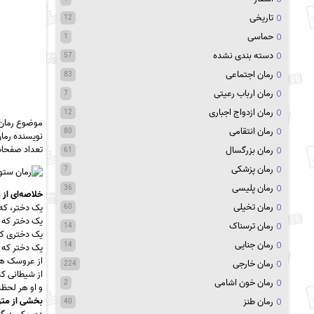
تاریخی
12
حماسی
1
دسته بندی نشده
57
رمان اجتماعی
83
رمان ارباب رعیتی
7
رمان ازدواج اجباری
12
موضوع رمان
رمان انتقامی
80
نویسنده رما
تعداد صفحا
رمان بزرگسال
61
رمان پزشکی
7
رمان پلیسی
36
خلاصه‌‌ای از 
رمان تخیلی
یک دختر، که 
60
یک دختر که د
رمان ترسناک
14
یک دختری که
رمان جنایی
14
یک دختر که ا
از عروسک های
رمان خارجی
224
از شیطانی که
رمان خون اشامی
2
و او هر لحظ
بخشی از متن
رمان طنز
40