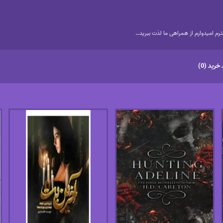
م امیدوارم از همراهی ما لذت ببرید…
خرید (0)