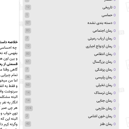
تاریخی
12
حماسی
1
دسته بندی نشده
57
رمان اجتماعی
83
رمان ارباب رعیتی
7
خلاصه داستا
رمان ازدواج اجباری
12
چه احساسی د
بفهمی که نه 
رمان انتقامی
80
و بین اون ه
رمان بزرگسال
61
قسمتی از رم
رمان پزشکی
گاهی وقتا ما
7
تمام چیزایی 
رمان پلیسی
36
اما من میخوا
رمان تخیلی
60
و فقط یه اتف
سرنوشت واقعی
رمان ترسناک
14
البته مشکلم 
رمان جنایی
14
انگار یه نفر
هر چی صبر 
رمان خارجی
224
توی خواب و ب
رمان خون اشامی
2
البته این که
رمان طنز
وگرنه کِرم د
40