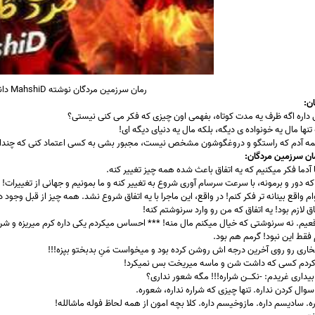
رمان سرزمین مردگان نوشته MahshiD دانلود با لینک مستقیم
ن:
اره اگه ظرف یه مدت کوتاه، بفهمی اون چیزی که فکر می کنی نیستی؟
تنها مال یه خونواده ی دیگه، بلکه مال یه دنیای دیگه ای!
مه آدم که راستگو و دروغگوشون مشخص نیست، مجبور بشی به کسی اعتماد کنی که چندان
ان سرزمین مردگان:
 آدما فکر میکنیم که یه اتفاق باعث شده همه چیز تغییر کنه.
که دور و برمونه، با سرعت سرسام آوری شروع به تغییر کنه و ما بمونیم و جهانی از تغییرات!
م واقع بینانه تر فکر کنم! در واقع، این ماجرا با یه اتفاق شروع نشد. همه چیز از قبل وجود
اق لازم بود! یه اتفاق که من رو وارد سرنوشتم کنه!
م. نه سرنوشتی که خیال میکنم مال منه! *** احساس میکردم یکی داره کرم میریزه و شن ی
فقط این نبود! گرمم هم بود.
 بخاری رو روی آخرین درجه اش روشن کرده بود و میخواست مَنِ بدبختو بپزه!!!
کردم کسی که داشت شن و ماسه میریخت بس نمیکرد!
یداری غریدم: -نکـــن شراره!!! مگه شعور نداری؟
 سوال کردن نداره. تنها چیزی که شراره نداره، شعوره.
اره. سادیسم داره. مازوخیسم داره. کلا بچه امون از همه لحاظ فوله ماشالله!