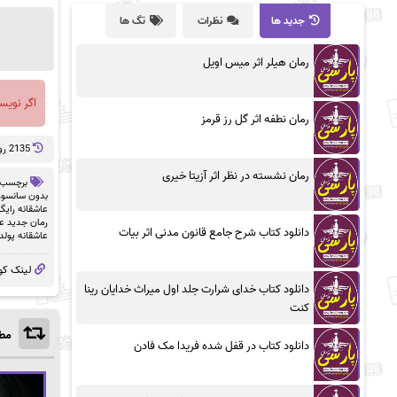
جدید ها
نظرات
تگ ها
رمان هیلر اثر میس اویل
اگر نویس
رمان نطفه اثر گل رز قرمز
2135 روز پيش
رمان نشسته در نظر اثر آزیتا خیری
برچسب 
بدون سانسور df
عاشقانه رایگ
رمان جدید عا
دانلود کتاب شرح جامع قانون مدنی اثر بیات
عاشقانه پولد
لینک کو
دانلود کتاب خدای شرارت جلد اول میراث خدایان رینا
کنت
مطا
دانلود کتاب در قفل شده فریدا مک فادن