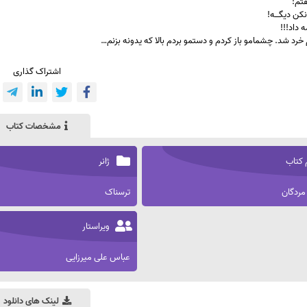
فتم:
کن دیگـــه!
ه داد!!!
خرد شد. چشمامو باز کردم و دستمو بردم بالا که یدونه بزنم…
اشتراک گذاری
مشخصات کتاب
 کتاب
ژانر
مردگان
ترسناک
ویراستار
عباس علی میرزایی
لینک های دانلود