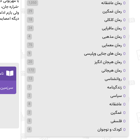
با مهربونی گ
رمان عاشقانه
1,050
-شراره جان، ن
رمان غمگین
29
ولی بازم ادام
دیگه اعصابم 
رمان کلکلی
18
رمان مافیایی
24
رمان مذهبی
4
رمان معمایی
75
رمان های جنایی وپلیسی
9
رمان هیجان انگیز
20
رمان هیجانی
172
نام
روانشناسی
13
زندگینامه
سرزمین 
7
سیاسی
2
عاشقانه
8
غمگین
2
فلسفی
5
کودک و نوجوان
4