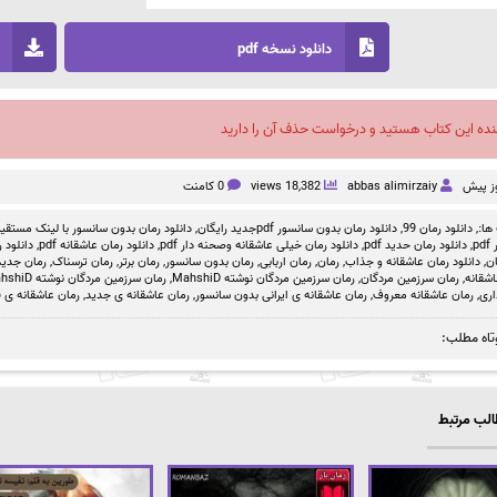
دانلود نسخه pdf
نده این کتاب هستید و درخواست حذف آن را دارید
abbas alimirzaiy
18,382 views
0 کامنت
ها:,
دانلود رمان 99
,
دانلود رمان بدون سانسور pdfجدید رایگان
,
دانلود رمان بدون سانسور با لینک مستقیم f
p
,
دانلود رمان حدید pdf
,
دانلود رمان خیلی عاشقانه وصحنه دار pdf
,
دانلود رمان عاشقانه pdf
,
دانلود 
ان
,
دانلود رمان عاشقانه و جذاب
,
رمان
,
رمان اربابی
,
رمان بدون سانسور
,
رمان برتر
,
رمان ترسناک
,
رمان جدید
شقانه
,
رمان سرزمین مردگان
,
رمان سرزمین مردگان نوشته MahshiD
,
رمان سرزمین مردگان نوشته MahshiD دانلود با لینک مستقیم
اری
,
رمان عاشقانه معروف
,
رمان عاشقانه ی ایرانی بدون سانسور
,
رمان عاشقانه ی جدید
,
رمان عاشقانه ی 
تاه مطلب:
لب مرتبط