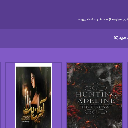
م امیدوارم از همراهی ما لذت ببرید…
خرید (0)