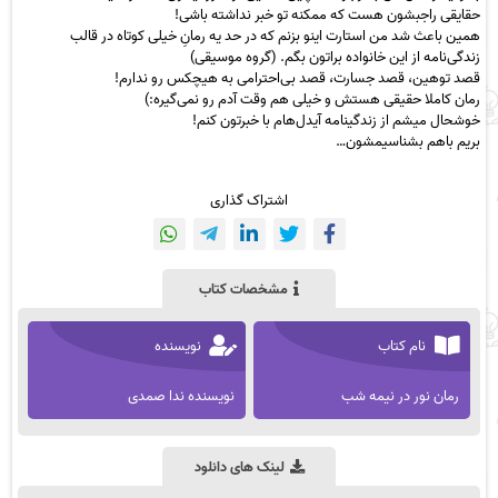
حقایقی راجبشون هست که ممکنه تو خبر نداشته باشی!
همین باعث شد من استارت اینو بزنم که در حد یه رمانِ خیلی کوتاه در قالب
زندگی‌نامه از این خانواده‌ براتون بگم. (گروه موسیقی)
قصد توهین، قصد جسارت، قصد بی‌احترامی به هیچکس رو ندارم!
رمان کاملا حقیقی هستش و خیلی هم وقت آدم رو نمی‌گیره:)
خوشحال میشم از زندگینامه آیدل‌هام با خبرتون کنم!
بریم باهم بشناسیمشون…
اشتراک گذاری
مشخصات کتاب
نام کتاب
نویسنده
رمان نور در نیمه شب
نویسنده ندا صمدی
لینک های دانلود