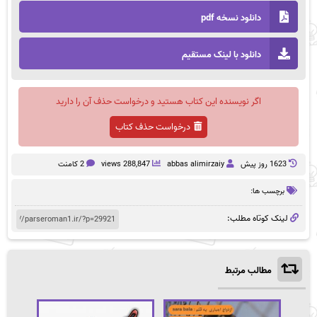
دانلود نسخه pdf
دانلود با لینک مستقیم
اگر نویسنده این کتاب هستید و درخواست حذف آن را دارید
درخواست حذف کتاب
1623 روز پيش
abbas alimirzaiy
288,847 views
2 کامنت
برچسب ها:
لینک کوتاه مطلب:
مطالب مرتبط