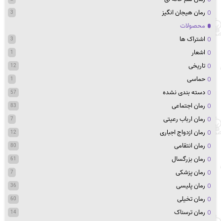
رمان هیجان انگیز
3
محصولات
اشتراک ها
3
اشعار
1
تاریخی
12
حماسی
1
دسته بندی نشده
57
رمان اجتماعی
83
رمان ارباب رعیتی
7
رمان ازدواج اجباری
12
رمان انتقامی
80
رمان بزرگسال
61
رمان پزشکی
7
رمان پلیسی
36
رمان تخیلی
60
رمان ترسناک
14