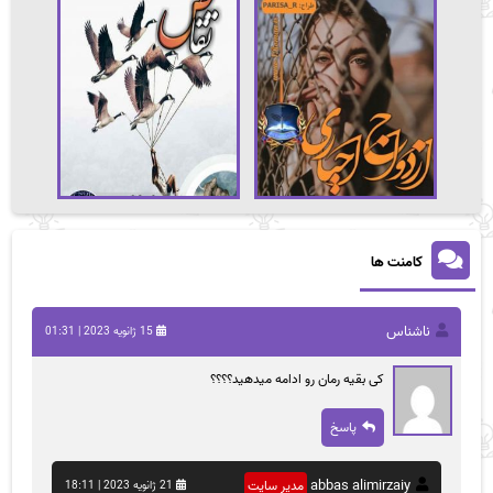
کامنت ها
ناشناس
15 ژانویه 2023 | 01:31
کی بقیه رمان رو ادامه میدهید؟؟؟؟
پاسخ
abbas alimirzaiy
مدیر سایت
21 ژانویه 2023 | 18:11