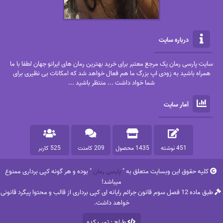
درباره سایت
سایت پارسی رمان یک مرجع معتبر برای خرید بهترین رمان های ایرانو جهان لطفا با ما
همراه باشید به زودی اپ بزرگ ما هم فعال خواهد شد که امکانات بی نظیری برای
شما خواد داشت ... منتظر باشید ...
آمار سایت
451 نوشته
1435 محصول
209 کامنت
525 کاربر
کلیه حقوق این وبسایت متعلق به "
پارسی رمان
" بوده و هر گونه کپی برداری ممنوع
میباشد!
طبق ماده 12 فصل سوم قانون جرائم رایانه ای کپی برداری از قالب و محتوا پیگرد قانونی
خواهد داشت.
طراح : تمپ کده