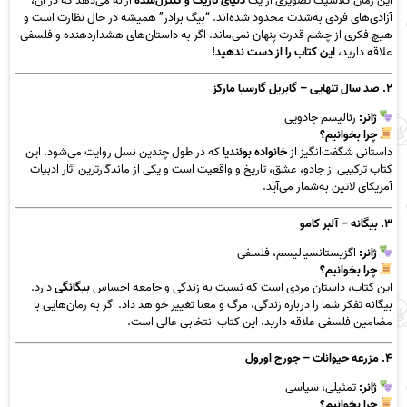
این رمان کلاسیک تصویری از یک
دنیای تاریک و کنترل‌شده
ارائه می‌دهد که در آن،
آزادی‌های فردی به‌شدت محدود شده‌اند. “بیگ برادر” همیشه در حال نظارت است و
هیچ فکری از چشم قدرت پنهان نمی‌ماند. اگر به داستان‌های هشداردهنده و فلسفی
علاقه دارید،
این کتاب را از دست ندهید!
۲. صد سال تنهایی – گابریل گارسیا مارکز
ژانر:
رئالیسم جادویی
چرا بخوانیم؟
داستانی شگفت‌انگیز از
خانواده بوئندیا
که در طول چندین نسل روایت می‌شود. این
کتاب ترکیبی از جادو، عشق، تاریخ و واقعیت است و یکی از ماندگارترین آثار ادبیات
آمریکای لاتین به‌شمار می‌آید.
۳. بیگانه – آلبر کامو
ژانر:
اگزیستانسیالیسم، فلسفی
چرا بخوانیم؟
این کتاب، داستان مردی است که نسبت به زندگی و جامعه احساس
بیگانگی
دارد.
بیگانه تفکر شما را درباره زندگی، مرگ و معنا تغییر خواهد داد. اگر به رمان‌هایی با
مضامین فلسفی علاقه دارید، این کتاب انتخابی عالی است.
۴. مزرعه حیوانات – جورج اورول
ژانر:
تمثیلی، سیاسی
چرا بخوانیم؟