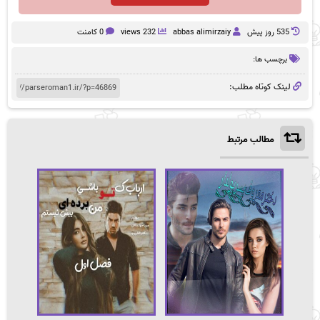
535 روز پيش
abbas alimirzaiy
232 views
0 کامنت
برچسب ها:
لینک کوتاه مطلب:
مطالب مرتبط