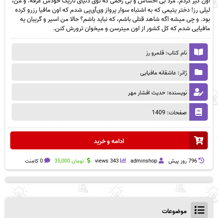
اون گیر کردم. مرد بی احساس و بی رحمی که توی دنیای تاریک خودش غرقه. و من،
لیلی رز! دختر یتیمی که به اشتباه سوار پرواز وی‌آی‌پی شدم که اون مافیا رزرو کرده
بود. و چی میشه اگه شاهد قتلی باشم، که نباید باشم؟ حالا من اسیر و گریبان یه
مافیایی شدم که کل کشور از اون میترسن و میخوان ترورش کنن.
نام کتاب: قلمرو رز
ژانر: عاشقانه مافیایی
نویسنده: حدیث افشار مهر
صفحات: 1409
ادامه و خرید
796 روز پيش
adminshop
343 views
تومان
35,000
0 کامنت
موضوعات