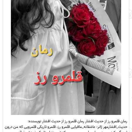
رمان قلمرو رز از حدیث افشار رمان قلمرو رز از حدیث افشار نویسنده:
حدیث_افشارمهر ژانر: عاشقانه_مافیایی قلمرو رز، قلمرو تاریکی قلمرویی که من درون