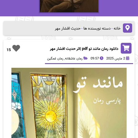
خانه
-
دسته نویسنده ها
-
حدیث افشار مهر
دانلود رمان مانند تو pdf |اثر حدیث افشار مهر
15
2 مارس 2025
09:57
رمان عاشقانه
,
رمان غمگین