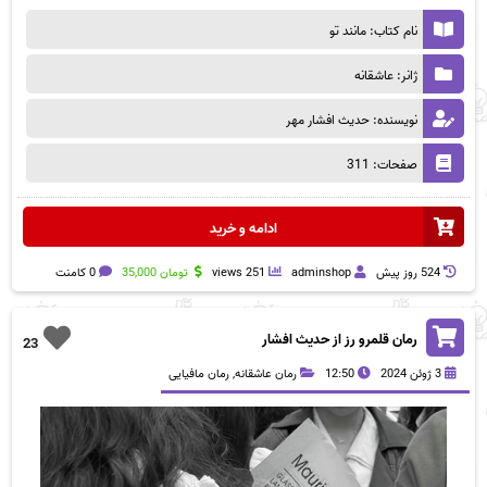
نام کتاب: مانند تو
ژانر: عاشقانه
نویسنده: حدیث افشار مهر
صفحات: 311
ادامه و خرید
524 روز پيش
adminshop
251 views
تومان
35,000
0 کامنت
رمان قلمرو رز از حدیث افشار
23
3 ژوئن 2024
12:50
رمان عاشقانه
,
رمان مافیایی