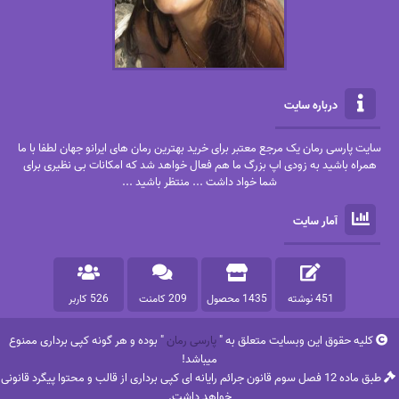
درباره سایت
سایت پارسی رمان یک مرجع معتبر برای خرید بهترین رمان های ایرانو جهان لطفا با ما
همراه باشید به زودی اپ بزرگ ما هم فعال خواهد شد که امکانات بی نظیری برای
شما خواد داشت ... منتظر باشید ...
آمار سایت
451 نوشته
1435 محصول
209 کامنت
526 کاربر
کلیه حقوق این وبسایت متعلق به "
پارسی رمان
" بوده و هر گونه کپی برداری ممنوع
میباشد!
طبق ماده 12 فصل سوم قانون جرائم رایانه ای کپی برداری از قالب و محتوا پیگرد قانونی
خواهد داشت.