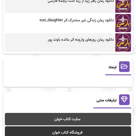
دانلود رمان زهر زیبا از رینا کنت ترجمه فارسی
دانلود رمان زندگی غیر مشترک اثر sun_daughter
دانلود رمان روزهای وارونه اثر مائده باوند پور
اینماد
تبلیغات متنی
سایت کتاب خوان
فروشگاه کتاب خوان