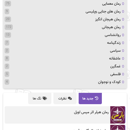
رمان معمایی
75
رمان های جنایی وپلیسی
9
رمان هیجان انگیز
20
رمان هیجانی
172
روانشناسی
13
زندگینامه
7
سیاسی
2
عاشقانه
8
غمگین
2
فلسفی
5
کودک و نوجوان
4
جدید ها
نظرات
تگ ها
رمان هیلر اثر میس اویل