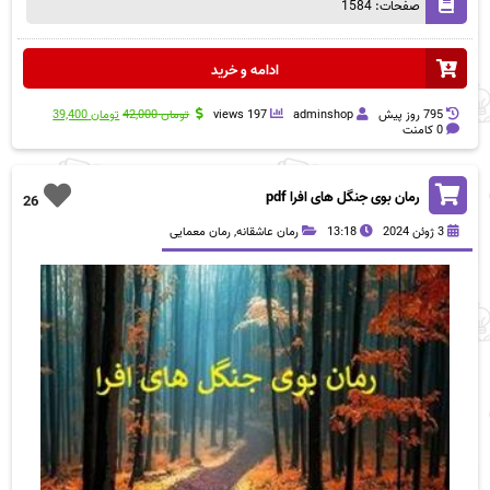
صفحات: 1584
ادامه و خرید
قیمت
قیمت
795 روز پيش
adminshop
197 views
تومان
42,000
تومان
39,400
اصلی
فعلی
0 کامنت
تومان 42,000
تومان 00
بود.
است.
رمان بوی جنگل های افرا pdf
26
3 ژوئن 2024
13:18
رمان عاشقانه
,
رمان معمایی