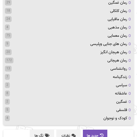
رمان غمگین
29
رمان کلکلی
18
رمان مافیایی
24
رمان مذهبی
4
رمان معمایی
75
رمان های جنایی وپلیسی
9
رمان هیجان انگیز
20
رمان هیجانی
172
روانشناسی
13
زندگینامه
7
سیاسی
2
عاشقانه
8
غمگین
2
فلسفی
5
کودک و نوجوان
4
جدید ها
نظرات
تگ ها