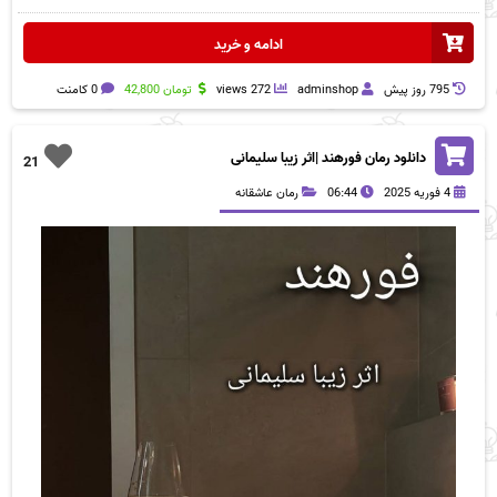
ادامه و خرید
795 روز پيش
adminshop
272 views
تومان
42,800
0 کامنت
دانلود رمان فورهند |اثر زیبا سلیمانی
21
4 فوریه 2025
06:44
رمان عاشقانه