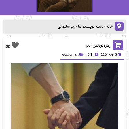
خانه
-
دسته نویسنده ها
-
زیبا سلیمانی
رمان تجانس pdf
20
3 ژوئن 2024
13:11
رمان عاشقانه