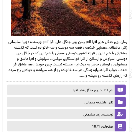
رمان بوی جنگل های افرا pdf رمان بوی جنگل های افرا pdf نویسنده : زیبا_سلیمانی
ژانر :عاشقانه_معمایی خلاصه : قصه سه دوست و سه خانواده است که گذشته
مشترکی با هم دارن و فرزندانشون دوستی عمیقی با هم‌دارن که در خِلال این
دوستی، سیاوش و ارسلان از افرا خواستگاری میکنن.. سیاوش و افرا عاشق و
معشوقن و ارسلان حاضر به درک این مسئله نیست چون خودش هم عاشق افرا
شده.. جواب افرا شیرازه زندگی هر سه خانواده رو از هم میپاشه و حوادثی رخ میده
که رازهای گذشته رو‌ میشه و ……
نام کتاب: بوی جنگل های افرا
ژانر: عاشقانه معمایی
نویسنده: زیبا سلیمانی
صفحات: 1871