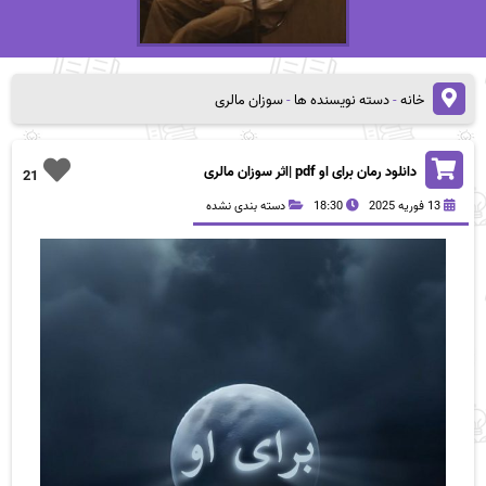
خانه
-
دسته نویسنده ها
-
سوزان مالری
دانلود رمان برای او pdf |اثر سوزان مالری
21
13 فوریه 2025
18:30
دسته بندی نشده