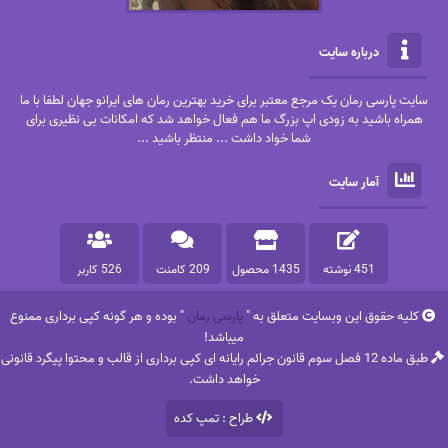
درباره سایت
سایت پارسی رمان یک مرجع معتبر برای خرید بهترین رمان های ایرانو جهان لطفا با ما
همراه باشید به زودی اپ بزرگ ما هم فعال خواهد شد که امکانات بی نظیری برای
شما خواد داشت ... منتظر باشید ...
آمار سایت
451 نوشته
1435 محصول
209 کامنت
526 کاربر
کلیه حقوق این وبسایت متعلق به "
پارسی رمان
" بوده و هر گونه کپی برداری ممنوع
میباشد!
طبق ماده 12 فصل سوم قانون جرائم رایانه ای کپی برداری از قالب و محتوا پیگرد قانونی
خواهد داشت.
طراح : تمپ کده