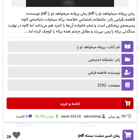
رمان پروانه میخواهد تو را pdf رمان پروانه میخواهد تو را pdf نویسنده:
فاطمه_قیامی ژانر: عاشقانه_اجتماعی خلاصه: برکه‌ سماوات دلباخته‌ی کاوه؛
پسرعمه‌ی پزشکش است و تمام خانواده آن‌ها را نامزد هم می‌دانند اما کاوه در نهایت
سنگدلی برکه را پس می‌زند و مقابل چشم همه برکه را کوچک کرده اما....
نام کتاب: پروانه میخواهد تو را
ژانر: عاشقانه اجتماعی
نویسنده: فاطمه قیامی
صفحات: 2292
ادامه و خرید
787 روز پيش
adminshop
653 views
تومان
36,700
0 کامنت
رمان اسیر مشت بسته pdf
28