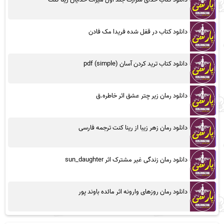
دانلود کتاب در قفل شده فریدا مک فادن
دانلود کتاب ترید کردن آسان (simple) pdf
دانلود رمان زیر چتر عشق اثر خاطره.ق
دانلود رمان زهر زیبا از رینا کنت ترجمه فارسی
دانلود رمان زندگی غیر مشترک اثر sun_daughter
دانلود رمان روزهای وارونه اثر مائده باوند پور