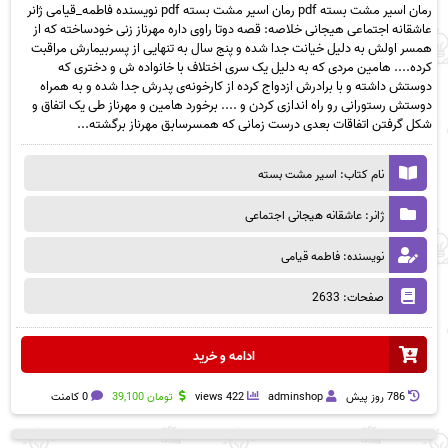
رمان اسیر مشت بسته pdf رمان اسیر مشت بسته pdf نویسنده فاطمه_قیامی ژانر
عاشقانه اجتماعی هیجانی خلاصه: قصه دوتا راوی داره مهرناز زنی خودساخته که از
همسر اولش به دلیل خیانت جدا شده و پنج سال به تنهایی از پسربیمارش مراقبت
کرده.... هامین مردی که به دلیل یک سری اختلاف با خانواده ش و دختری که
دوستش داشته و با برادرش ازدواج کرده از کارخونه‌ی پدرش جدا شده و به همراه
دوستش رستورانی رو راه اندازی کردن و .... برخورد هامین و مهرناز طی یک اتفاق و
شکل گرفتن اتفاقات بعدی درست زمانی که همسرسابق مهرناز برگشته...
نام کتاب: اسیر مشت بسته
ژانر: عاشقانه هیجانی اجتماعی
نویسنده: فاطمه قیامی
صفحات: 2633
ادامه و خرید
786 روز پيش
adminshop
422 views
تومان
39,100
0 کامنت