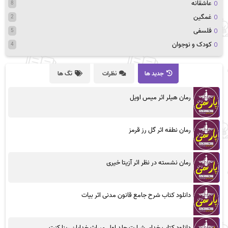
عاشقانه
8
غمگین
2
فلسفی
5
کودک و نوجوان
4
جدید ها
نظرات
تگ ها
رمان هیلر اثر میس اویل
رمان نطفه اثر گل رز قرمز
رمان نشسته در نظر اثر آزیتا خیری
دانلود کتاب شرح جامع قانون مدنی اثر بیات
دانلود کتاب خدای شرارت جلد اول میراث خدایان رینا کنت