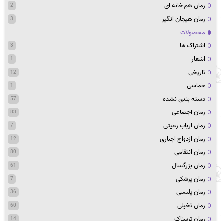
رمان هم خانه ای
2
رمان هیجان انگیز
3
محصولات
اشتراک ها
3
اشعار
1
تاریخی
12
حماسی
1
دسته بندی نشده
57
رمان اجتماعی
83
رمان ارباب رعیتی
7
رمان ازدواج اجباری
12
رمان انتقامی
80
رمان بزرگسال
61
رمان پزشکی
7
رمان پلیسی
36
رمان تخیلی
60
رمان ترسناک
14