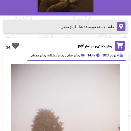
خانه
-
دسته نویسنده ها
-
فرناز نخعی
رمان دختری در غبار pdf
24
4 ژوئن 2024
14:42
رمان جنایی
,
رمان عاشقانه
,
رمان معمایی