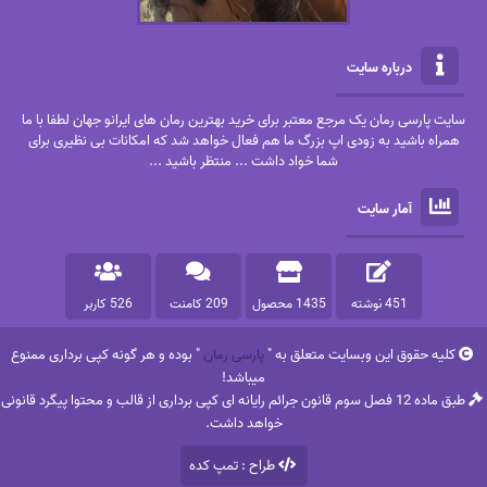
درباره سایت
سایت پارسی رمان یک مرجع معتبر برای خرید بهترین رمان های ایرانو جهان لطفا با ما
همراه باشید به زودی اپ بزرگ ما هم فعال خواهد شد که امکانات بی نظیری برای
شما خواد داشت ... منتظر باشید ...
آمار سایت
451 نوشته
1435 محصول
209 کامنت
526 کاربر
کلیه حقوق این وبسایت متعلق به "
پارسی رمان
" بوده و هر گونه کپی برداری ممنوع
میباشد!
طبق ماده 12 فصل سوم قانون جرائم رایانه ای کپی برداری از قالب و محتوا پیگرد قانونی
خواهد داشت.
طراح : تمپ کده