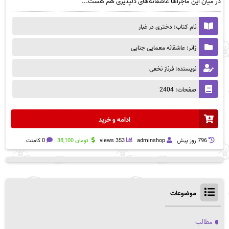
در میان این ماجراها عاشقانه‌های دلپذیری هم هست...
نام کتاب: دختری در غبار
ژانر: عاشقانه معمایی جنایی
نویسنده: فرناز نخعی
صفحات: 2404
ادامه و خرید
796 روز پيش
adminshop
353 views
تومان
38,100
0 کامنت
موضوعات
مطالب