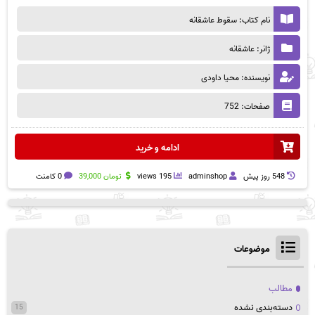
نام کتاب: سقوط عاشقانه
ژانر: عاشقانه
نویسنده: محیا داودی
صفحات: 752
ادامه و خرید
548 روز پيش
adminshop
195 views
تومان
39,000
0 کامنت
موضوعات
مطالب
دسته‌بندی نشده
15