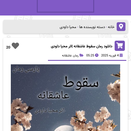
خانه
-
دسته نویسنده ها
-
محیا داودی
دانلود رمان سقوط عاشقانه |اثر محیا داودی
20
4 فوریه 2025
05:25
رمان عاشقانه