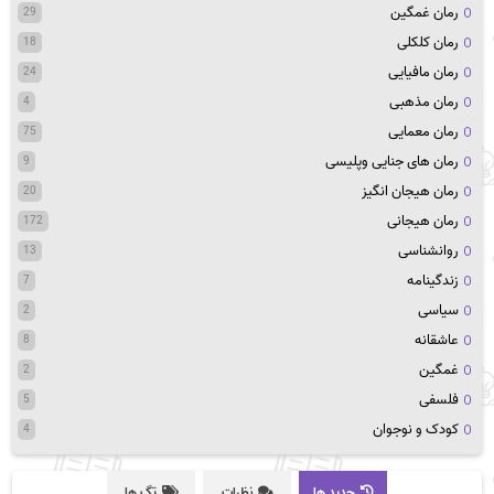
رمان غمگین
29
رمان کلکلی
18
رمان مافیایی
24
رمان مذهبی
4
رمان معمایی
75
رمان های جنایی وپلیسی
9
رمان هیجان انگیز
20
رمان هیجانی
172
روانشناسی
13
زندگینامه
7
سیاسی
2
عاشقانه
8
غمگین
2
فلسفی
5
کودک و نوجوان
4
جدید ها
نظرات
تگ ها