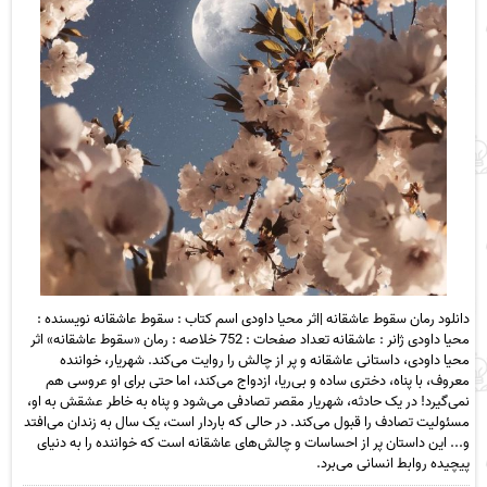
دانلود رمان سقوط عاشقانه |اثر محیا داودی اسم کتاب : سقوط عاشقانه نویسنده :
محیا داودی ژانر : عاشقانه تعداد صفحات : 752 خلاصه : رمان «سقوط عاشقانه» اثر
محیا داودی، داستانی عاشقانه و پر از چالش را روایت می‌کند. شهریار، خواننده
معروف، با پناه، دختری ساده و بی‌ریا، ازدواج می‌کند، اما حتی برای او عروسی هم
نمی‌گیرد! در یک حادثه، شهریار مقصر تصادفی می‌شود و پناه به خاطر عشقش به او،
مسئولیت تصادف را قبول می‌کند. در حالی که باردار است، یک سال به زندان می‌افتد
و... این داستان پر از احساسات و چالش‌های عاشقانه است که خواننده را به دنیای
پیچیده روابط انسانی می‌برد.