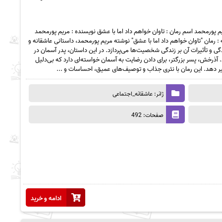
 تاوان خواهم داد اما با عشق pdf |اثر مریم پورمحمد اسم رمان : تاوان خواهم داد اما با عشق نویسنده : مریم پورمحمد
قانه_اجتماعی تعداد صفحات : 492 خلاصه : رمان "تاوان خواهم داد اما با عشق" نوشته مریم پورمحمد، داستانی عاشقانه و
و تأثیرات آن بر زندگی شخصیت‌ها می‌پردازد. در این داستان، پدر آسمان در
رخش، پسر بزرگتر، برای دادن رضایت به آسمان خواسته‌ای دارد که بی‌دلیل
 دهد. این رمان با نثری جذاب و توصیف‌های عمیق، احساسات و ...
ژانر: عاشقانه_اجتماعی
صفحات: 492
ادامه و خرید