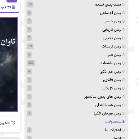
دسته‌بندی نشده
15
23 فوریه 2025
رمان اجتماعی
6
رمان پلیسی
7
رمان تاریخی
2
رمان تخیلی
7
رمان ترسناک
29
رمان طنز
6
رمان عاشقانه
383
رمان غم انگیز
4
رمان فانتزی
1
رمان کل‌کلی
1
رمان های بدون سانسور
1
رمان هم خانه ای
2
رمان هیجان انگیز
3
محصولات
531 روز پيش
اشتراک ها
3
اشعار
1