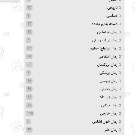
تاریخی
12
حماسی
1
دسته بندی نشده
57
رمان اجتماعی
83
رمان ارباب رعیتی
7
رمان ازدواج اجباری
12
رمان انتقامی
80
رمان بزرگسال
61
رمان پزشکی
7
رمان پلیسی
36
رمان تخیلی
60
رمان ترسناک
14
رمان جنایی
14
رمان خارجی
224
رمان خون اشامی
2
رمان طنز
40