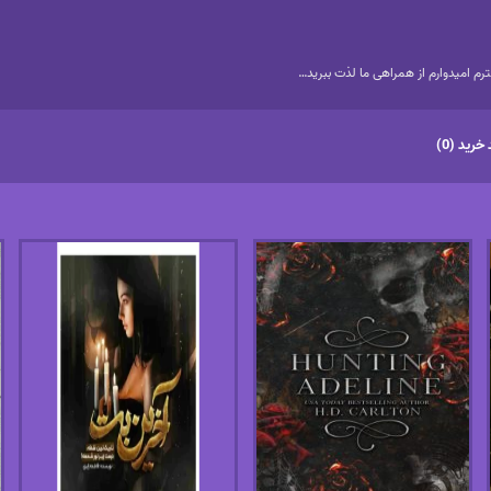
م امیدوارم از همراهی ما لذت ببرید…
خرید (0)