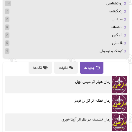
روانشناسی
13
زندگینامه
7
سیاسی
2
عاشقانه
8
غمگین
2
فلسفی
5
کودک و نوجوان
4
جدید ها
نظرات
تگ ها
رمان هیلر اثر میس اویل
رمان نطفه اثر گل رز قرمز
رمان نشسته در نظر اثر آزیتا خیری