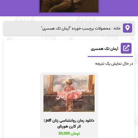
خانه
-
محصولات برچسب خورده "آرمان تک همسری"
آرمان تک همسری
در حال نمایش یک نتیجه
دانلود رمان روانشناسی زنان pdf |
اثر کارن هورنای
تومان
30,000