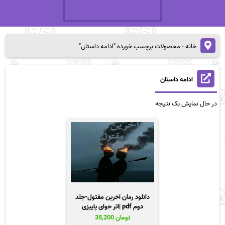
خانه
-
محصولات برچسب خورده "ادامه داستان"
ادامه داستان
در حال نمایش یک نتیجه
دانلود رمان آخرین مقتول-جلد
دوم pdf |اثر حوای پاییزی
تومان
35,200