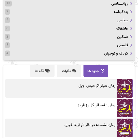
روانشناسی
13
زندگینامه
7
سیاسی
2
عاشقانه
8
غمگین
2
فلسفی
5
کودک و نوجوان
4
جدید ها
نظرات
تگ ها
رمان هیلر اثر میس اویل
رمان نطفه اثر گل رز قرمز
رمان نشسته در نظر اثر آزیتا خیری