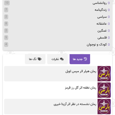
روانشناسی
13
زندگینامه
7
سیاسی
2
عاشقانه
8
غمگین
2
فلسفی
5
کودک و نوجوان
4
جدید ها
نظرات
تگ ها
رمان هیلر اثر میس اویل
رمان نطفه اثر گل رز قرمز
رمان نشسته در نظر اثر آزیتا خیری