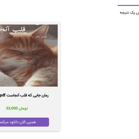
ش یک نتیجه
رمان جایی که قلب آنجاست pdf |اثر سورنا
تومان
33,000
همین الان دانلود میکنم