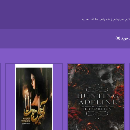
م امیدوارم از همراهی ما لذت ببرید…
خرید (0)