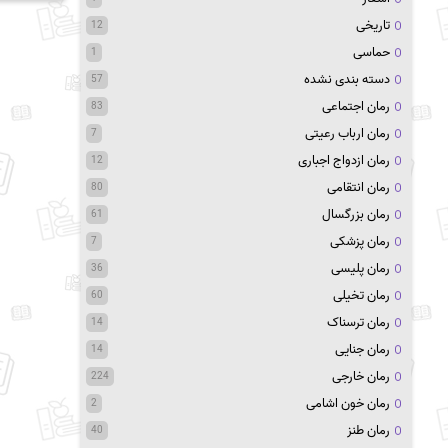
تاریخی
12
حماسی
1
دسته بندی نشده
57
رمان اجتماعی
83
رمان ارباب رعیتی
7
رمان ازدواج اجباری
12
رمان انتقامی
80
رمان بزرگسال
61
رمان پزشکی
7
رمان پلیسی
36
رمان تخیلی
60
رمان ترسناک
14
رمان جنایی
14
رمان خارجی
224
رمان خون اشامی
2
رمان طنز
40